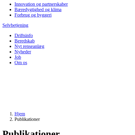
Innovation og partnerskaber
Bæredygtighed og klima
Forbrug og byggeri
Selvbetjening
Driftsinfo
Beredskab
Nyt renseanlæg
Nyheder
Job
Om os
Hjem
Publikationer
Publikationer