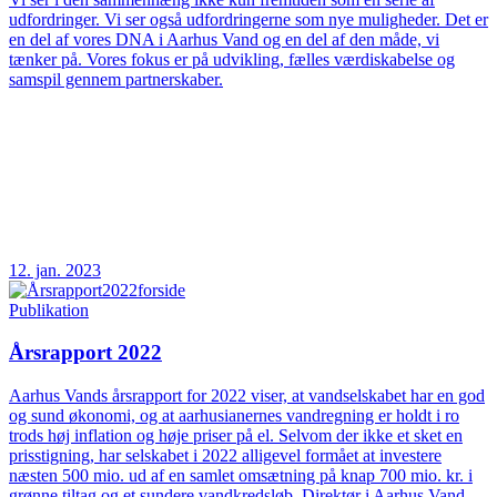
udfordringer. Vi ser også udfordringerne som nye muligheder. Det er
en del af vores DNA i Aarhus Vand og en del af den måde, vi
tænker på. Vores fokus er på udvikling, fælles værdiskabelse og
samspil gennem partnerskaber.
12. jan. 2023
Publikation
Årsrapport 2022
Aarhus Vands årsrapport for 2022 viser, at vandselskabet har en god
og sund økonomi, og at aarhusianernes vandregning er holdt i ro
trods høj inflation og høje priser på el. Selvom der ikke et sket en
prisstigning, har selskabet i 2022 alligevel formået at investere
næsten 500 mio. ud af en samlet omsætning på knap 700 mio. kr. i
grønne tiltag og et sundere vandkredsløb. Direktør i Aarhus Vand,