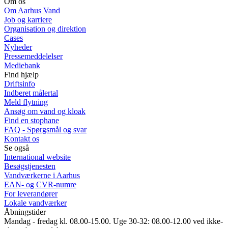
Om os
Om Aarhus Vand
Job og karriere
Organisation og direktion
Cases
Nyheder
Pressemeddelelser
Mediebank
Find hjælp
Driftsinfo
Indberet målertal
Meld flytning
Ansøg om vand og kloak
Find en stophane
FAQ - Spørgsmål og svar
Kontakt os
Se også
International website
Besøgstjenesten
Vandværkerne i Aarhus
EAN- og CVR-numre
For leverandører
Lokale vandværker
Åbningstider
Mandag - fredag kl. 08.00-15.00. Uge 30-32: 08.00-12.00 ved ikke-