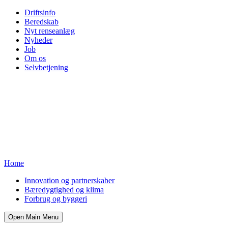
Driftsinfo
Beredskab
Nyt renseanlæg
Nyheder
Job
Om os
Selvbetjening
Home
Innovation og partnerskaber
Bæredygtighed og klima
Forbrug og byggeri
Open Main Menu