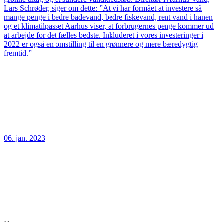
Lars Schrøder, siger om dette: ”At vi har formået at investere så
mange penge i bedre badevand, bedre fiskevand, rent vand i hanen
og et klimatilpasset Aarhus viser, at forbrugernes penge kommer ud
at arbejde for det fælles bedste. Inkluderet i vores investeringer i
2022 er også en omstilling til en grønnere og mere bæredygtig
fremtid.”
06. jan. 2023