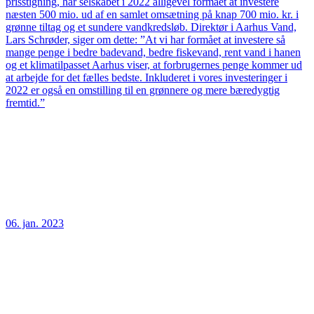
prisstigning, har selskabet i 2022 alligevel formået at investere
næsten 500 mio. ud af en samlet omsætning på knap 700 mio. kr. i
grønne tiltag og et sundere vandkredsløb. Direktør i Aarhus Vand,
Lars Schrøder, siger om dette: ”At vi har formået at investere så
mange penge i bedre badevand, bedre fiskevand, rent vand i hanen
og et klimatilpasset Aarhus viser, at forbrugernes penge kommer ud
at arbejde for det fælles bedste. Inkluderet i vores investeringer i
2022 er også en omstilling til en grønnere og mere bæredygtig
fremtid.”
06. jan. 2023