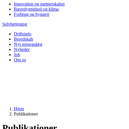
Innovation og partnerskaber
Bæredygtighed og klima
Forbrug og byggeri
Selvbetjening
Driftsinfo
Beredskab
Nyt renseanlæg
Nyheder
Job
Om os
Hjem
Publikationer
Publikationer