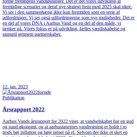
forme fremtidens vandløsninger. Det er det vores udvikling af
fremtidige scenarier og deraf nye strategi frem mod 2025 skal sikre.
Vi ser i den sammenhæng ikke kun fremtiden som en serie af
udfordringer. Vi ser også udfordringerne som nye muligheder. Det er
en del af vores DNA i Aarhus Vand og en del af den måde, vi
tænker på. Vores fokus er på udvikling, fælles værdiskabelse og
samspil gennem partnerskaber.
12. jan. 2023
Publikation
Årsrapport 2022
Aarhus Vands årsrapport for 2022 viser, at vandselskabet har en god
og sund økonomi, og at aarhusianernes vandregning er holdt i ro
trods høj inflation og høje priser på el. Selvom der ikke et sket en