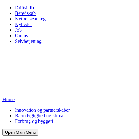
Driftsinfo
Beredskab
Nyt renseanlæg
Nyheder
Job
Om os
Selvbetjening
Home
Innovation og partnerskaber
Bæredygtighed og klima
Forbrug og byggeri
Open Main Menu