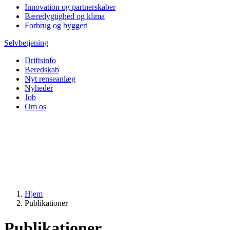
Innovation og partnerskaber
Bæredygtighed og klima
Forbrug og byggeri
Selvbetjening
Driftsinfo
Beredskab
Nyt renseanlæg
Nyheder
Job
Om os
Hjem
Publikationer
Publikationer