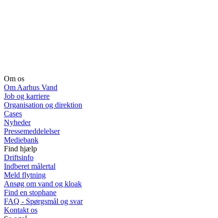
Om os
Om Aarhus Vand
Job og karriere
Organisation og direktion
Cases
Nyheder
Pressemeddelelser
Mediebank
Find hjælp
Driftsinfo
Indberet målertal
Meld flytning
Ansøg om vand og kloak
Find en stophane
FAQ - Spørgsmål og svar
Kontakt os