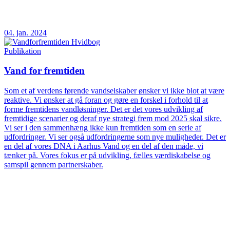
04. jan. 2024
Publikation
Vand for fremtiden
Som et af verdens førende vandselskaber ønsker vi ikke blot at være
reaktive. Vi ønsker at gå foran og gøre en forskel i forhold til at
forme fremtidens vandløsninger. Det er det vores udvikling af
fremtidige scenarier og deraf nye strategi frem mod 2025 skal sikre.
Vi ser i den sammenhæng ikke kun fremtiden som en serie af
udfordringer. Vi ser også udfordringerne som nye muligheder. Det er
en del af vores DNA i Aarhus Vand og en del af den måde, vi
tænker på. Vores fokus er på udvikling, fælles værdiskabelse og
samspil gennem partnerskaber.