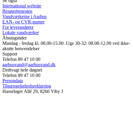
Se også
International website
Besøgstjenesten
Vandværkerne i Aarhus
EAN- og CVR-numre
For leverandører
Lokale vandværker
Åbningstider
Mandag - fredag kl. 08.00-15.00. Uge 30-32: 08.00-12.00 ved ikke-
akutte henvendelser
Support
Telefon 89 47 10 00
aarhusvand@aarhusvand.dk
Driftvagt hele døgnet
Telefon 89 47 10 00
Persondata
Tilgængelighedserklæring
Hasselager Allé 29, 8260 Viby J