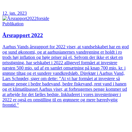
12. jan. 2023
Publikation
Årsrapport 2022
Aarhus Vands årsrapport for 2022 viser, at vandselskabet har en god
og sund økonomi, og at aarhusianernes vandregning er holdt i ro
trods høj inflation og høje priser på el. Selvom der ikke et sket en
prisstigning, har selskabet i 2022 alligevel formået at investere
næsten 500 mio. ud af en samlet omsætning på knap 700 mio. kr. i
grønne tiltag og et sundere vandkredsløb. Direktør i Aarhus Vand,
Lars Schrøder, siger om dette: ”At vi har formået at investere så
mange penge i bedre badevand, bedre fiskevand, rent vand i hanen
og et klimatilpasset Aarhus viser, at forbrugernes penge kommer ud
at arbejde for det fælles bedste. Inkluderet i vores investeringer i
2022 er også en omstilling til en grønnere og mere bæredygtig
fremtid.”