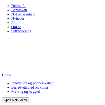
Driftsinfo
Beredskab
Nyt renseanlæg
Nyheder
Job
Om os
Selvbetjening
Home
Innovation og partnerskaber
Bæredygtighed og klima
Forbrug og byggeri
Open Main Menu