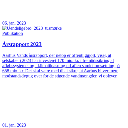
06. jan. 2023
Publikation
Årsrapport 2023
Aarhus Vands årsrapport, der netop er offentliggjort, viser, at
selskabet i 2023 har investeret 170 mio. kr. i fremtidssikring af
afløbssystemet og i klimatilpasning ud af en samlet omsætning på
658 mio. kr. Det skal være med til at sikre, at Aarhus bliver mere
modstandsdygtig over for de stigende vandmængder, vi oplever.
01. jan. 2023