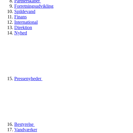
Partnerskaber
Forretningsudvikling
Spildevand
Finans
International
Direktion
Nyhed
Pressenyheder
Bestyrelse
Vandværker