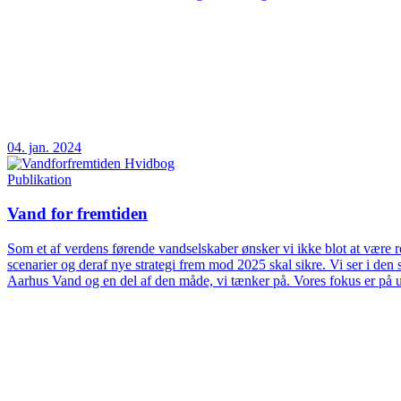
04. jan. 2024
Publikation
Vand for fremtiden
Som et af verdens førende vandselskaber ønsker vi ikke blot at være rea
scenarier og deraf nye strategi frem mod 2025 skal sikre. Vi ser i d
Aarhus Vand og en del af den måde, vi tænker på. Vores fokus er på 