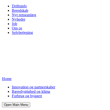
Driftsinfo
Beredskab
Nyt renseanlæg
Nyheder
Job
Om os
Selvbetjening
Home
Innovation og partnerskaber
Bæredygtighed og klima
Forbrug og byggeri
Open Main Menu