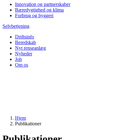
Innovation og partnerskaber
Bæredygtighed og klima
Forbrug og byggeri
Selvbetjening
Driftsinfo
Beredskab
Nyt renseanlæg
Nyheder
Job
Om os
Hjem
Publikationer
Publikationer