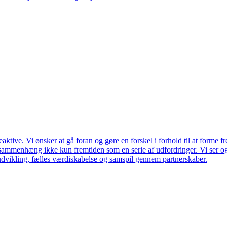
ktive. Vi ønsker at gå foran og gøre en forskel i forhold til at forme f
en sammenhæng ikke kun fremtiden som en serie af udfordringer. Vi ser 
udvikling, fælles værdiskabelse og samspil gennem partnerskaber.