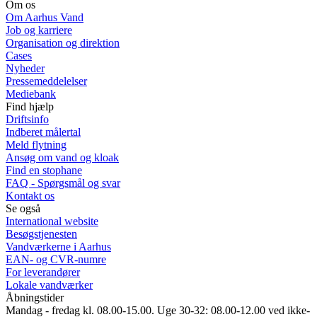
Om os
Om Aarhus Vand
Job og karriere
Organisation og direktion
Cases
Nyheder
Pressemeddelelser
Mediebank
Find hjælp
Driftsinfo
Indberet målertal
Meld flytning
Ansøg om vand og kloak
Find en stophane
FAQ - Spørgsmål og svar
Kontakt os
Se også
International website
Besøgstjenesten
Vandværkerne i Aarhus
EAN- og CVR-numre
For leverandører
Lokale vandværker
Åbningstider
Mandag - fredag kl. 08.00-15.00. Uge 30-32: 08.00-12.00 ved ikke-