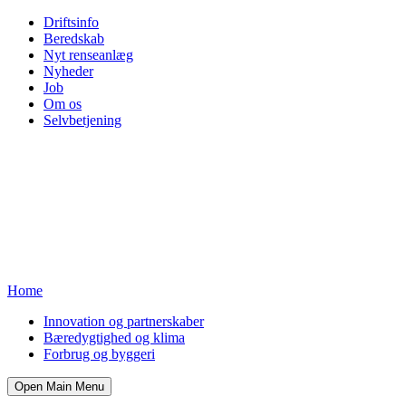
Driftsinfo
Beredskab
Nyt renseanlæg
Nyheder
Job
Om os
Selvbetjening
Home
Innovation og partnerskaber
Bæredygtighed og klima
Forbrug og byggeri
Open Main Menu