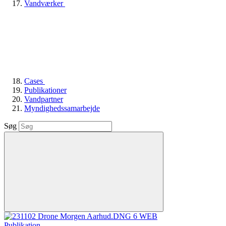
Vandværker
Cases
Publikationer
Vandpartner
Myndighedssamarbejde
Søg
Publikation