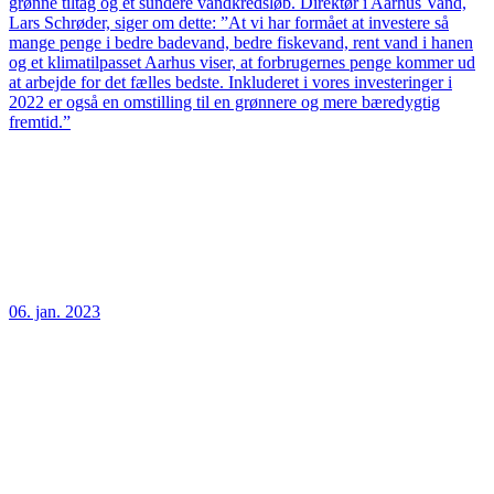
grønne tiltag og et sundere vandkredsløb. Direktør i Aarhus Vand,
Lars Schrøder, siger om dette: ”At vi har formået at investere så
mange penge i bedre badevand, bedre fiskevand, rent vand i hanen
og et klimatilpasset Aarhus viser, at forbrugernes penge kommer ud
at arbejde for det fælles bedste. Inkluderet i vores investeringer i
2022 er også en omstilling til en grønnere og mere bæredygtig
fremtid.”
06. jan. 2023