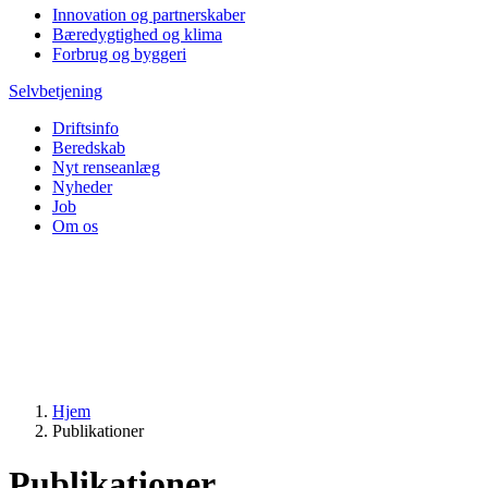
Innovation og partnerskaber
Bæredygtighed og klima
Forbrug og byggeri
Selvbetjening
Driftsinfo
Beredskab
Nyt renseanlæg
Nyheder
Job
Om os
Hjem
Publikationer
Publikationer