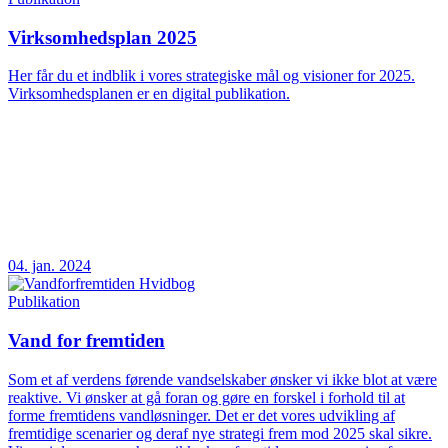
Virksomhedsplan 2025
Her får du et indblik i vores strategiske mål og visioner for 2025.
Virksomhedsplanen er en digital publikation.
04. jan. 2024
Publikation
Vand for fremtiden
Som et af verdens førende vandselskaber ønsker vi ikke blot at være
reaktive. Vi ønsker at gå foran og gøre en forskel i forhold til at
forme fremtidens vandløsninger. Det er det vores udvikling af
fremtidige scenarier og deraf nye strategi frem mod 2025 skal sikre.