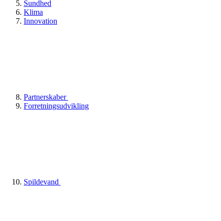
Sundhed
Klima
Innovation
Partnerskaber
Forretningsudvikling
Spildevand