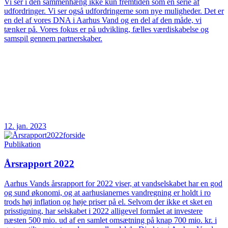
Vi ser i den sammenhæng ikke kun fremtiden som en serie af
udfordringer. Vi ser også udfordringerne som nye muligheder. Det er
en del af vores DNA i Aarhus Vand og en del af den måde, vi
tænker på. Vores fokus er på udvikling, fælles værdiskabelse og
samspil gennem partnerskaber.
12. jan. 2023
Publikation
Årsrapport 2022
Aarhus Vands årsrapport for 2022 viser, at vandselskabet har en god
og sund økonomi, og at aarhusianernes vandregning er holdt i ro
trods høj inflation og høje priser på el. Selvom der ikke et sket en
prisstigning, har selskabet i 2022 alligevel formået at investere
næsten 500 mio. ud af en samlet omsætning på knap 700 mio. kr. i