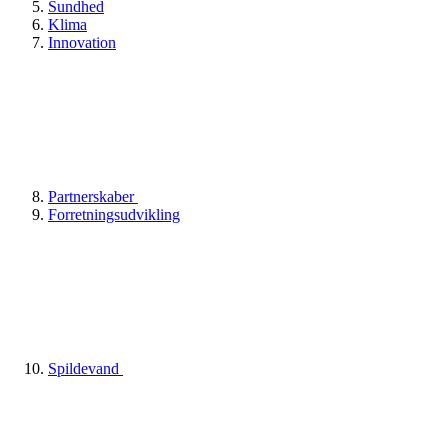
Sundhed
Klima
Innovation
Partnerskaber
Forretningsudvikling
Spildevand