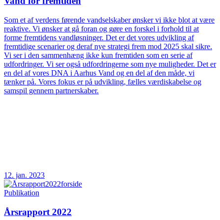
Vand for fremtiden
Som et af verdens førende vandselskaber ønsker vi ikke blot at være
reaktive. Vi ønsker at gå foran og gøre en forskel i forhold til at
forme fremtidens vandløsninger. Det er det vores udvikling af
fremtidige scenarier og deraf nye strategi frem mod 2025 skal sikre.
Vi ser i den sammenhæng ikke kun fremtiden som en serie af
udfordringer. Vi ser også udfordringerne som nye muligheder. Det er
en del af vores DNA i Aarhus Vand og en del af den måde, vi
tænker på. Vores fokus er på udvikling, fælles værdiskabelse og
samspil gennem partnerskaber.
12. jan. 2023
Publikation
Årsrapport 2022