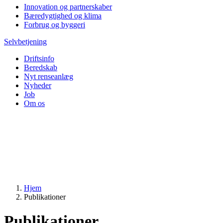
Innovation og partnerskaber
Bæredygtighed og klima
Forbrug og byggeri
Selvbetjening
Driftsinfo
Beredskab
Nyt renseanlæg
Nyheder
Job
Om os
Hjem
Publikationer
Publikationer