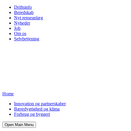
Driftsinfo
Beredskab
Nyt renseanlæg
Nyheder
Job
Om os
Selvbetjening
Home
Innovation og partnerskaber
Bæredygtighed og klima
Forbrug og byggeri
Open Main Menu