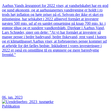
Aarhus Vands årsrapport for 2022 viser, at vandselskabet har en god
og sund økonomi, og at aarhusianernes vandregning er holdt i ro
trods høj inflation og høje priser på el. Selvom der ikke et sket en
prisstigning, har selskabet i 2022 alligevel formået at investere
næsten 500 mio. ud af en samlet omsætning på knap 700 mio. kr. i
grønne tiltag og et sundere vandkredsløb. Direktør i Aarhus Vand,
Lars Schrøder, siger om dette: ”At vi har formået at investere så
mange penge i bedre badevand, bedre fiskevand, rent vand i hanen
og et klimatilpasset Aarhus viser, at forbrugernes penge kommer ud
at arbejde for det fælles bedste. Inkluderet i vores investeringer i
2022 er også en omstilling til en grønnere og mere bæredygtig
fremtid.”
06. jan. 2023
Publikation