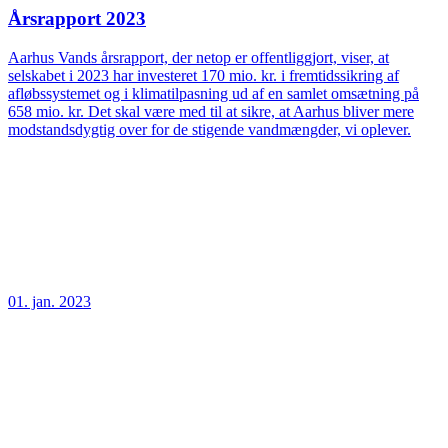
Årsrapport 2023
Aarhus Vands årsrapport, der netop er offentliggjort, viser, at
selskabet i 2023 har investeret 170 mio. kr. i fremtidssikring af
afløbssystemet og i klimatilpasning ud af en samlet omsætning på
658 mio. kr. Det skal være med til at sikre, at Aarhus bliver mere
modstandsdygtig over for de stigende vandmængder, vi oplever.
01. jan. 2023