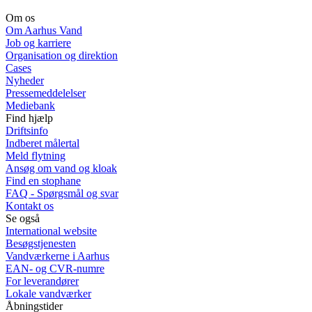
Om os
Om Aarhus Vand
Job og karriere
Organisation og direktion
Cases
Nyheder
Pressemeddelelser
Mediebank
Find hjælp
Driftsinfo
Indberet målertal
Meld flytning
Ansøg om vand og kloak
Find en stophane
FAQ - Spørgsmål og svar
Kontakt os
Se også
International website
Besøgstjenesten
Vandværkerne i Aarhus
EAN- og CVR-numre
For leverandører
Lokale vandværker
Åbningstider