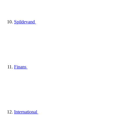
Spildevand
Finans
International