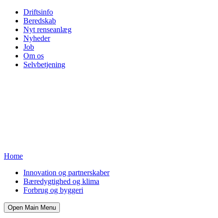
Driftsinfo
Beredskab
Nyt renseanlæg
Nyheder
Job
Om os
Selvbetjening
Home
Innovation og partnerskaber
Bæredygtighed og klima
Forbrug og byggeri
Open Main Menu