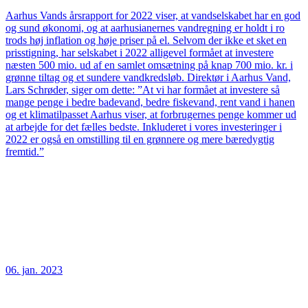
Aarhus Vands årsrapport for 2022 viser, at vandselskabet har en god
og sund økonomi, og at aarhusianernes vandregning er holdt i ro
trods høj inflation og høje priser på el. Selvom der ikke et sket en
prisstigning, har selskabet i 2022 alligevel formået at investere
næsten 500 mio. ud af en samlet omsætning på knap 700 mio. kr. i
grønne tiltag og et sundere vandkredsløb. Direktør i Aarhus Vand,
Lars Schrøder, siger om dette: ”At vi har formået at investere så
mange penge i bedre badevand, bedre fiskevand, rent vand i hanen
og et klimatilpasset Aarhus viser, at forbrugernes penge kommer ud
at arbejde for det fælles bedste. Inkluderet i vores investeringer i
2022 er også en omstilling til en grønnere og mere bæredygtig
fremtid.”
06. jan. 2023