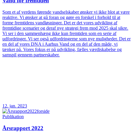
Vand for fremtiden
Som et af verdens førende vandselskaber ønsker vi ikke blot at være
reaktive. Vi ønsker at gå foran og gøre en forskel i forhold til at
forme fremtidens vandløsninger. Det er det vores udvikling af
fremtidige scenarier og deraf nye strategi frem mod 2025 skal sikre.
Vi ser i den sammenhæng ikke kun fremtiden som en serie af
udfordringer. Vi ser også udfordringerne som nye muligheder. Det er
en del af vores DNA i Aarhus Vand og en del af den måde, vi
tænker på. Vores fokus er på udvikling, fælles værdiskabelse og
samspil gennem partnerskaber.
12. jan. 2023
Publikation
Årsrapport 2022