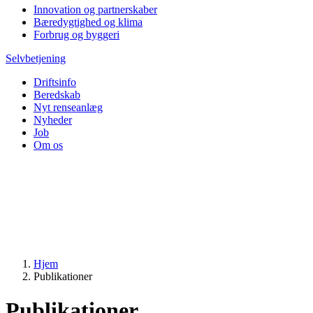
Innovation og partnerskaber
Bæredygtighed og klima
Forbrug og byggeri
Selvbetjening
Driftsinfo
Beredskab
Nyt renseanlæg
Nyheder
Job
Om os
Hjem
Publikationer
Publikationer