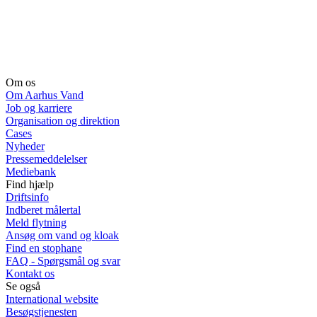
Om os
Om Aarhus Vand
Job og karriere
Organisation og direktion
Cases
Nyheder
Pressemeddelelser
Mediebank
Find hjælp
Driftsinfo
Indberet målertal
Meld flytning
Ansøg om vand og kloak
Find en stophane
FAQ - Spørgsmål og svar
Kontakt os
Se også
International website
Besøgstjenesten