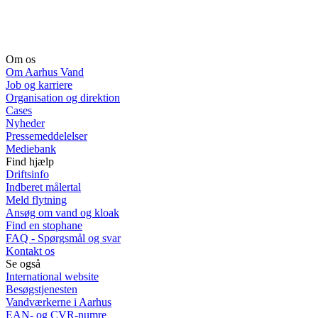
Om os
Om Aarhus Vand
Job og karriere
Organisation og direktion
Cases
Nyheder
Pressemeddelelser
Mediebank
Find hjælp
Driftsinfo
Indberet målertal
Meld flytning
Ansøg om vand og kloak
Find en stophane
FAQ - Spørgsmål og svar
Kontakt os
Se også
International website
Besøgstjenesten
Vandværkerne i Aarhus
EAN- og CVR-numre