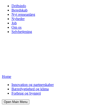
Driftsinfo
Beredskab
Nyt renseanlæg
Nyheder
Job
Om os
Selvbetjening
Home
Innovation og partnerskaber
Bæredygtighed og klima
Forbrug og byggeri
Open Main Menu