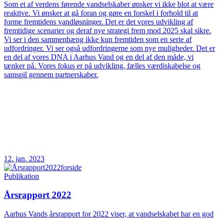
Som et af verdens førende vandselskaber ønsker vi ikke blot at være
reaktive. Vi ønsker at gå foran og gøre en forskel i forhold til at
forme fremtidens vandløsninger. Det er det vores udvikling af
fremtidige scenarier og deraf nye strategi frem mod 2025 skal sikre.
Vi ser i den sammenhæng ikke kun fremtiden som en serie af
udfordringer. Vi ser også udfordringerne som nye muligheder. Det er
en del af vores DNA i Aarhus Vand og en del af den måde, vi
tænker på. Vores fokus er på udvikling, fælles værdiskabelse og
samspil gennem partnerskaber.
12. jan. 2023
Publikation
Årsrapport 2022
Aarhus Vands årsrapport for 2022 viser, at vandselskabet har en god