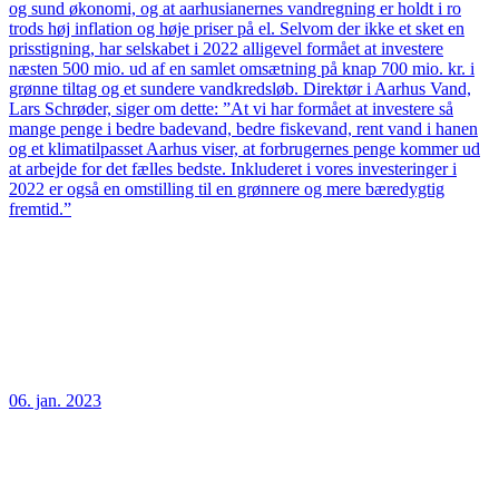
og sund økonomi, og at aarhusianernes vandregning er holdt i ro
trods høj inflation og høje priser på el. Selvom der ikke et sket en
prisstigning, har selskabet i 2022 alligevel formået at investere
næsten 500 mio. ud af en samlet omsætning på knap 700 mio. kr. i
grønne tiltag og et sundere vandkredsløb. Direktør i Aarhus Vand,
Lars Schrøder, siger om dette: ”At vi har formået at investere så
mange penge i bedre badevand, bedre fiskevand, rent vand i hanen
og et klimatilpasset Aarhus viser, at forbrugernes penge kommer ud
at arbejde for det fælles bedste. Inkluderet i vores investeringer i
2022 er også en omstilling til en grønnere og mere bæredygtig
fremtid.”
06. jan. 2023