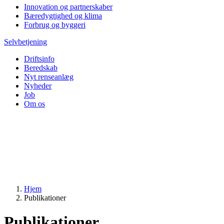
Innovation og partnerskaber
Bæredygtighed og klima
Forbrug og byggeri
Selvbetjening
Driftsinfo
Beredskab
Nyt renseanlæg
Nyheder
Job
Om os
Hjem
Publikationer
Publikationer