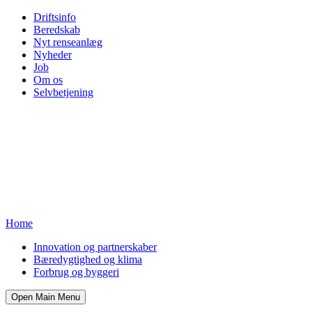
Driftsinfo
Beredskab
Nyt renseanlæg
Nyheder
Job
Om os
Selvbetjening
Home
Innovation og partnerskaber
Bæredygtighed og klima
Forbrug og byggeri
Open Main Menu