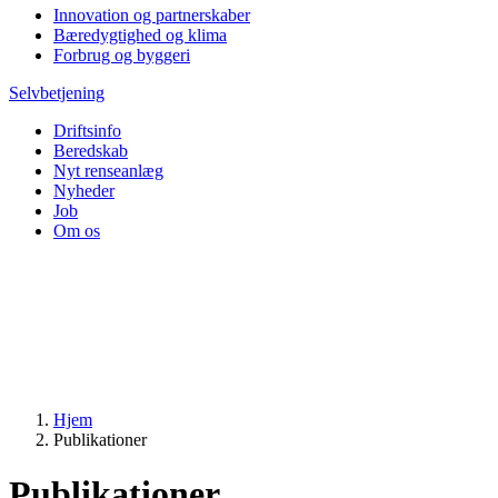
Innovation og partnerskaber
Bæredygtighed og klima
Forbrug og byggeri
Selvbetjening
Driftsinfo
Beredskab
Nyt renseanlæg
Nyheder
Job
Om os
Hjem
Publikationer
Publikationer