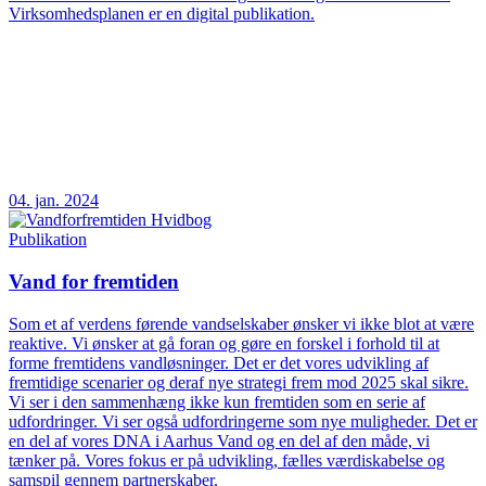
Virksomhedsplanen er en digital publikation.
04. jan. 2024
Publikation
Vand for fremtiden
Som et af verdens førende vandselskaber ønsker vi ikke blot at være
reaktive. Vi ønsker at gå foran og gøre en forskel i forhold til at
forme fremtidens vandløsninger. Det er det vores udvikling af
fremtidige scenarier og deraf nye strategi frem mod 2025 skal sikre.
Vi ser i den sammenhæng ikke kun fremtiden som en serie af
udfordringer. Vi ser også udfordringerne som nye muligheder. Det er
en del af vores DNA i Aarhus Vand og en del af den måde, vi
tænker på. Vores fokus er på udvikling, fælles værdiskabelse og
samspil gennem partnerskaber.