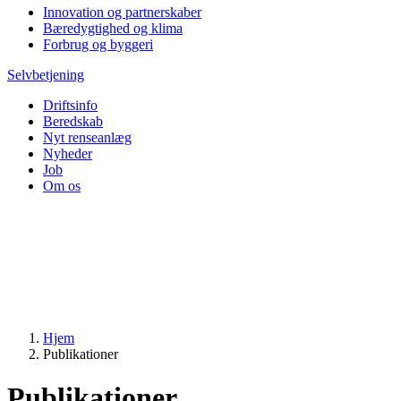
Innovation og partnerskaber
Bæredygtighed og klima
Forbrug og byggeri
Selvbetjening
Driftsinfo
Beredskab
Nyt renseanlæg
Nyheder
Job
Om os
Hjem
Publikationer
Publikationer