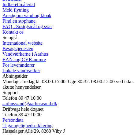
Indberet målertal
Meld flytning
Ansøg om vand og kloak
Find en stophane
FAQ - Spørgsmål og svar
Kontakt os
Se også
International website
Besøgstjenesten
Vandværkerne i Aarhus
EAN- og CVR-numre
For leverandører
Lokale vandværker
Åbningstider
Mandag - fredag kl. 08.00-15.00. Uge 30-32: 08.00-12.00 ved ikke-
akutte henvendelser
Support
Telefon 89 47 10 00
aarhusvand@aarhusvand.dk
Driftvagt hele døgnet
Telefon 89 47 10 00
Persondata
Tilgængelighedserklæring
Hasselager Allé 29, 8260 Viby J