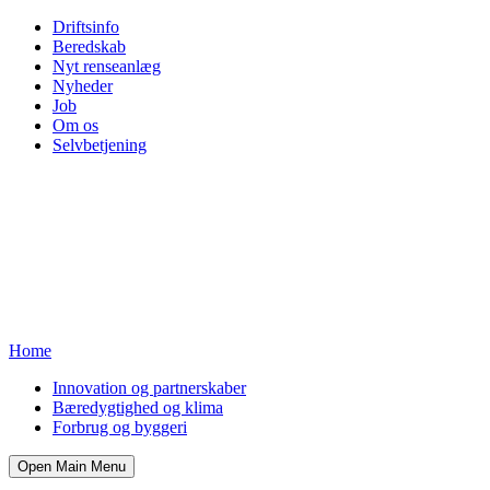
Driftsinfo
Beredskab
Nyt renseanlæg
Nyheder
Job
Om os
Selvbetjening
Home
Innovation og partnerskaber
Bæredygtighed og klima
Forbrug og byggeri
Open Main Menu