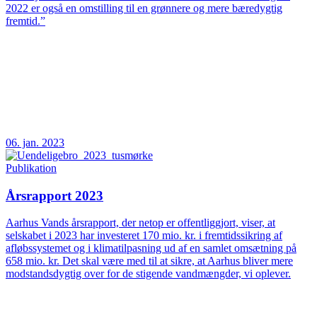
2022 er også en omstilling til en grønnere og mere bæredygtig
fremtid.”
06. jan. 2023
Publikation
Årsrapport 2023
Aarhus Vands årsrapport, der netop er offentliggjort, viser, at
selskabet i 2023 har investeret 170 mio. kr. i fremtidssikring af
afløbssystemet og i klimatilpasning ud af en samlet omsætning på
658 mio. kr. Det skal være med til at sikre, at Aarhus bliver mere
modstandsdygtig over for de stigende vandmængder, vi oplever.