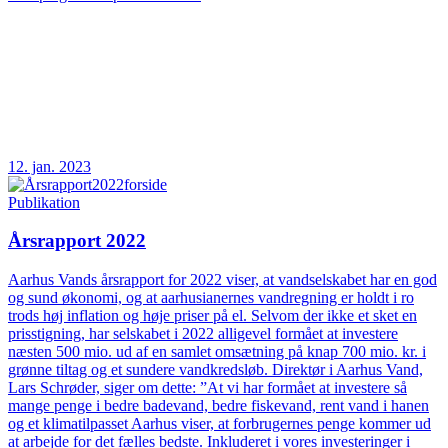
12. jan. 2023
Publikation
Årsrapport 2022
Aarhus Vands årsrapport for 2022 viser, at vandselskabet har en god
og sund økonomi, og at aarhusianernes vandregning er holdt i ro
trods høj inflation og høje priser på el. Selvom der ikke et sket en
prisstigning, har selskabet i 2022 alligevel formået at investere
næsten 500 mio. ud af en samlet omsætning på knap 700 mio. kr. i
grønne tiltag og et sundere vandkredsløb. Direktør i Aarhus Vand,
Lars Schrøder, siger om dette: ”At vi har formået at investere så
mange penge i bedre badevand, bedre fiskevand, rent vand i hanen
og et klimatilpasset Aarhus viser, at forbrugernes penge kommer ud
at arbejde for det fælles bedste. Inkluderet i vores investeringer i