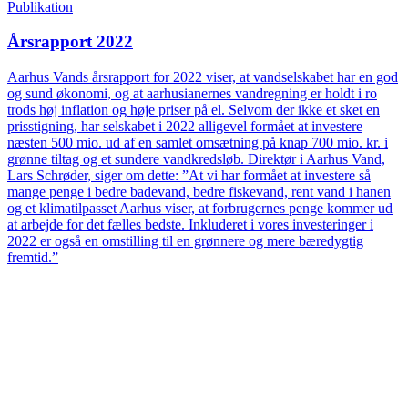
Publikation
Årsrapport 2022
Aarhus Vands årsrapport for 2022 viser, at vandselskabet har en god
og sund økonomi, og at aarhusianernes vandregning er holdt i ro
trods høj inflation og høje priser på el. Selvom der ikke et sket en
prisstigning, har selskabet i 2022 alligevel formået at investere
næsten 500 mio. ud af en samlet omsætning på knap 700 mio. kr. i
grønne tiltag og et sundere vandkredsløb. Direktør i Aarhus Vand,
Lars Schrøder, siger om dette: ”At vi har formået at investere så
mange penge i bedre badevand, bedre fiskevand, rent vand i hanen
og et klimatilpasset Aarhus viser, at forbrugernes penge kommer ud
at arbejde for det fælles bedste. Inkluderet i vores investeringer i
2022 er også en omstilling til en grønnere og mere bæredygtig
fremtid.”