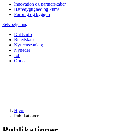
Innovation og partnerskaber
Bæredygtighed og klima
Forbrug og byggeri
Selvbetjening
Driftsinfo
Beredskab
Nyt renseanlæg
Nyheder
Job
Om os
Hjem
Publikationer
Publikationer