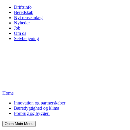
Driftsinfo
Beredskab
Nyt renseanlæg
Nyheder
Job
Om os
Selvbetjening
Home
Innovation og partnerskaber
Bæredygtighed og klima
Forbrug og byggeri
Open Main Menu