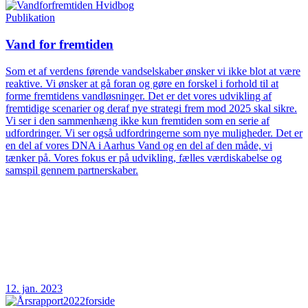
Publikation
Vand for fremtiden
Som et af verdens førende vandselskaber ønsker vi ikke blot at være
reaktive. Vi ønsker at gå foran og gøre en forskel i forhold til at
forme fremtidens vandløsninger. Det er det vores udvikling af
fremtidige scenarier og deraf nye strategi frem mod 2025 skal sikre.
Vi ser i den sammenhæng ikke kun fremtiden som en serie af
udfordringer. Vi ser også udfordringerne som nye muligheder. Det er
en del af vores DNA i Aarhus Vand og en del af den måde, vi
tænker på. Vores fokus er på udvikling, fælles værdiskabelse og
samspil gennem partnerskaber.
12. jan. 2023