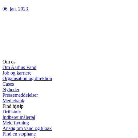
06. jan. 2023
Om os
Om Aarhus Vand
Job og karriere
Organisation og direktion
Cases
Nyheder
Pressemeddelelser
Mediebank
Find hjælp
Driftsinfo
Indberet målertal
Meld flytning
Ansøg om vand og kloak
Find en stophane