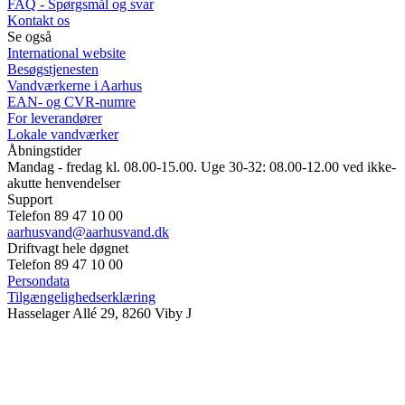
FAQ - Spørgsmål og svar
Kontakt os
Se også
International website
Besøgstjenesten
Vandværkerne i Aarhus
EAN- og CVR-numre
For leverandører
Lokale vandværker
Åbningstider
Mandag - fredag kl. 08.00-15.00. Uge 30-32: 08.00-12.00 ved ikke-
akutte henvendelser
Support
Telefon 89 47 10 00
aarhusvand@aarhusvand.dk
Driftvagt hele døgnet
Telefon 89 47 10 00
Persondata
Tilgængelighedserklæring
Hasselager Allé 29, 8260 Viby J