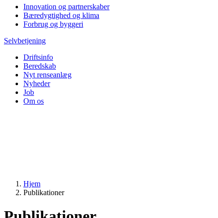
Innovation og partnerskaber
Bæredygtighed og klima
Forbrug og byggeri
Selvbetjening
Driftsinfo
Beredskab
Nyt renseanlæg
Nyheder
Job
Om os
Hjem
Publikationer
Publikationer