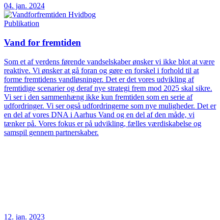
04. jan. 2024
Publikation
Vand for fremtiden
Som et af verdens førende vandselskaber ønsker vi ikke blot at være
reaktive. Vi ønsker at gå foran og gøre en forskel i forhold til at
forme fremtidens vandløsninger. Det er det vores udvikling af
fremtidige scenarier og deraf nye strategi frem mod 2025 skal sikre.
Vi ser i den sammenhæng ikke kun fremtiden som en serie af
udfordringer. Vi ser også udfordringerne som nye muligheder. Det er
en del af vores DNA i Aarhus Vand og en del af den måde, vi
tænker på. Vores fokus er på udvikling, fælles værdiskabelse og
samspil gennem partnerskaber.
12. jan. 2023