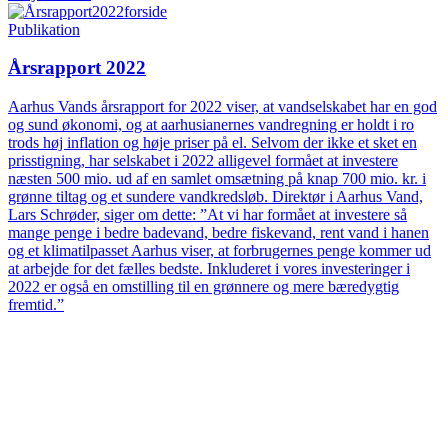
Publikation
Årsrapport 2022
Aarhus Vands årsrapport for 2022 viser, at vandselskabet har en god
og sund økonomi, og at aarhusianernes vandregning er holdt i ro
trods høj inflation og høje priser på el. Selvom der ikke et sket en
prisstigning, har selskabet i 2022 alligevel formået at investere
næsten 500 mio. ud af en samlet omsætning på knap 700 mio. kr. i
grønne tiltag og et sundere vandkredsløb. Direktør i Aarhus Vand,
Lars Schrøder, siger om dette: ”At vi har formået at investere så
mange penge i bedre badevand, bedre fiskevand, rent vand i hanen
og et klimatilpasset Aarhus viser, at forbrugernes penge kommer ud
at arbejde for det fælles bedste. Inkluderet i vores investeringer i
2022 er også en omstilling til en grønnere og mere bæredygtig
fremtid.”