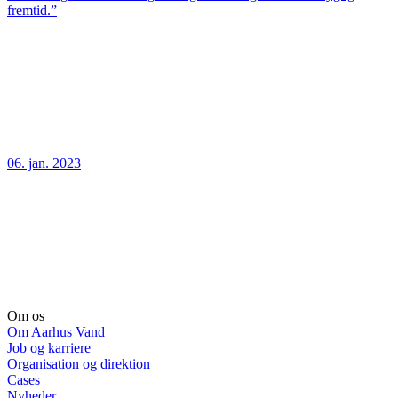
fremtid.”
06. jan. 2023
Om os
Om Aarhus Vand
Job og karriere
Organisation og direktion
Cases
Nyheder