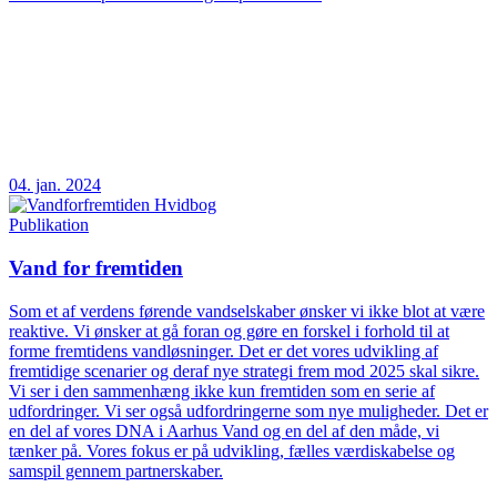
04. jan. 2024
Publikation
Vand for fremtiden
Som et af verdens førende vandselskaber ønsker vi ikke blot at være
reaktive. Vi ønsker at gå foran og gøre en forskel i forhold til at
forme fremtidens vandløsninger. Det er det vores udvikling af
fremtidige scenarier og deraf nye strategi frem mod 2025 skal sikre.
Vi ser i den sammenhæng ikke kun fremtiden som en serie af
udfordringer. Vi ser også udfordringerne som nye muligheder. Det er
en del af vores DNA i Aarhus Vand og en del af den måde, vi
tænker på. Vores fokus er på udvikling, fælles værdiskabelse og
samspil gennem partnerskaber.