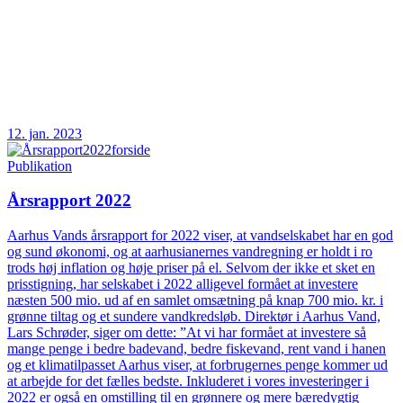
12. jan. 2023
Publikation
Årsrapport 2022
Aarhus Vands årsrapport for 2022 viser, at vandselskabet har en god
og sund økonomi, og at aarhusianernes vandregning er holdt i ro
trods høj inflation og høje priser på el. Selvom der ikke et sket en
prisstigning, har selskabet i 2022 alligevel formået at investere
næsten 500 mio. ud af en samlet omsætning på knap 700 mio. kr. i
grønne tiltag og et sundere vandkredsløb. Direktør i Aarhus Vand,
Lars Schrøder, siger om dette: ”At vi har formået at investere så
mange penge i bedre badevand, bedre fiskevand, rent vand i hanen
og et klimatilpasset Aarhus viser, at forbrugernes penge kommer ud
at arbejde for det fælles bedste. Inkluderet i vores investeringer i
2022 er også en omstilling til en grønnere og mere bæredygtig