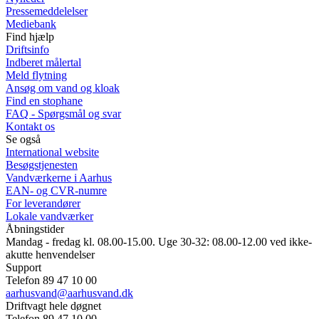
Pressemeddelelser
Mediebank
Find hjælp
Driftsinfo
Indberet målertal
Meld flytning
Ansøg om vand og kloak
Find en stophane
FAQ - Spørgsmål og svar
Kontakt os
Se også
International website
Besøgstjenesten
Vandværkerne i Aarhus
EAN- og CVR-numre
For leverandører
Lokale vandværker
Åbningstider
Mandag - fredag kl. 08.00-15.00. Uge 30-32: 08.00-12.00 ved ikke-
akutte henvendelser
Support
Telefon 89 47 10 00
aarhusvand@aarhusvand.dk
Driftvagt hele døgnet
Telefon 89 47 10 00