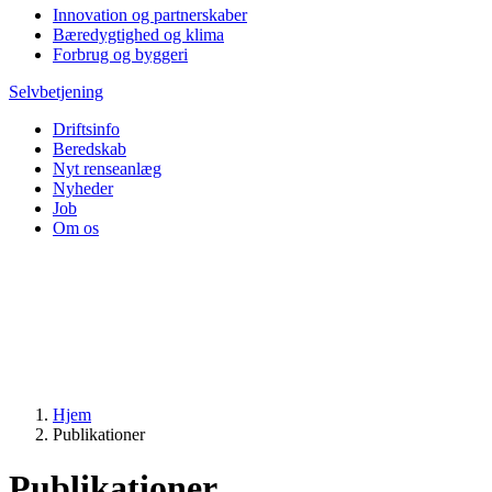
Innovation og partnerskaber
Bæredygtighed og klima
Forbrug og byggeri
Selvbetjening
Driftsinfo
Beredskab
Nyt renseanlæg
Nyheder
Job
Om os
Hjem
Publikationer
Publikationer