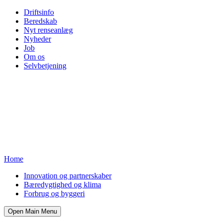
Driftsinfo
Beredskab
Nyt renseanlæg
Nyheder
Job
Om os
Selvbetjening
Home
Innovation og partnerskaber
Bæredygtighed og klima
Forbrug og byggeri
Open Main Menu