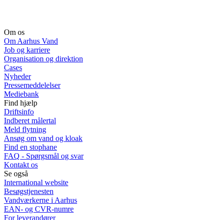
Om os
Om Aarhus Vand
Job og karriere
Organisation og direktion
Cases
Nyheder
Pressemeddelelser
Mediebank
Find hjælp
Driftsinfo
Indberet målertal
Meld flytning
Ansøg om vand og kloak
Find en stophane
FAQ - Spørgsmål og svar
Kontakt os
Se også
International website
Besøgstjenesten
Vandværkerne i Aarhus
EAN- og CVR-numre
For leverandører