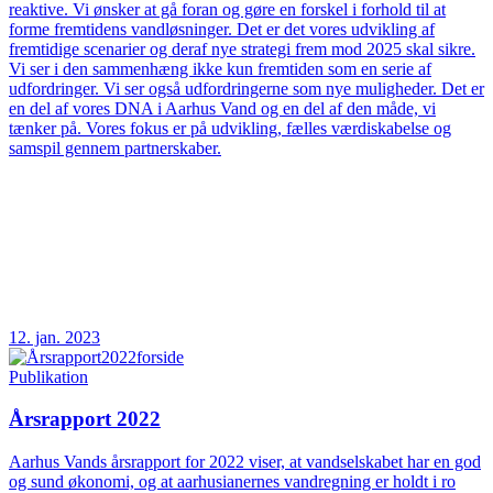
reaktive. Vi ønsker at gå foran og gøre en forskel i forhold til at
forme fremtidens vandløsninger. Det er det vores udvikling af
fremtidige scenarier og deraf nye strategi frem mod 2025 skal sikre.
Vi ser i den sammenhæng ikke kun fremtiden som en serie af
udfordringer. Vi ser også udfordringerne som nye muligheder. Det er
en del af vores DNA i Aarhus Vand og en del af den måde, vi
tænker på. Vores fokus er på udvikling, fælles værdiskabelse og
samspil gennem partnerskaber.
12. jan. 2023
Publikation
Årsrapport 2022
Aarhus Vands årsrapport for 2022 viser, at vandselskabet har en god
og sund økonomi, og at aarhusianernes vandregning er holdt i ro