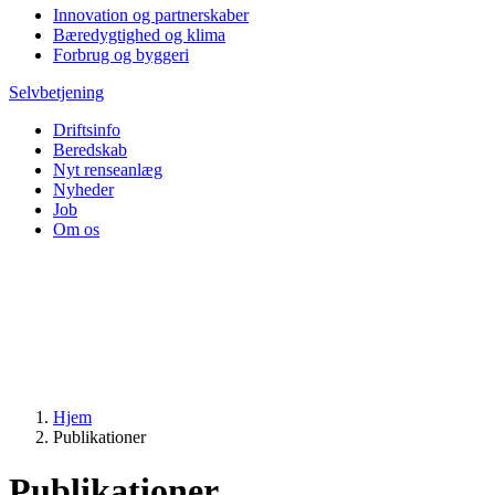
Innovation og partnerskaber
Bæredygtighed og klima
Forbrug og byggeri
Selvbetjening
Driftsinfo
Beredskab
Nyt renseanlæg
Nyheder
Job
Om os
Hjem
Publikationer
Publikationer