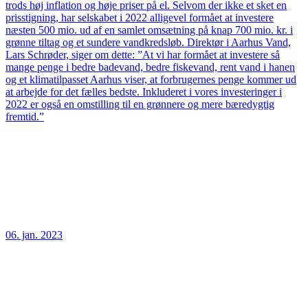
trods høj inflation og høje priser på el. Selvom der ikke et sket en
prisstigning, har selskabet i 2022 alligevel formået at investere
næsten 500 mio. ud af en samlet omsætning på knap 700 mio. kr. i
grønne tiltag og et sundere vandkredsløb. Direktør i Aarhus Vand,
Lars Schrøder, siger om dette: ”At vi har formået at investere så
mange penge i bedre badevand, bedre fiskevand, rent vand i hanen
og et klimatilpasset Aarhus viser, at forbrugernes penge kommer ud
at arbejde for det fælles bedste. Inkluderet i vores investeringer i
2022 er også en omstilling til en grønnere og mere bæredygtig
fremtid.”
06. jan. 2023