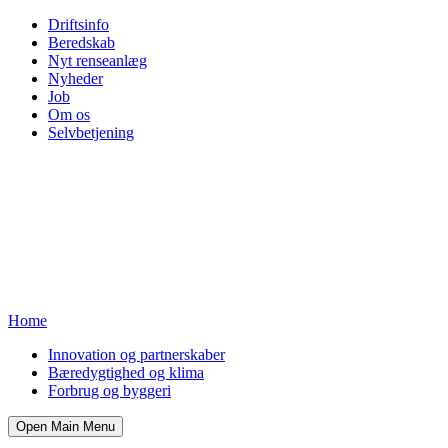
Driftsinfo
Beredskab
Nyt renseanlæg
Nyheder
Job
Om os
Selvbetjening
Home
Innovation og partnerskaber
Bæredygtighed og klima
Forbrug og byggeri
Open Main Menu