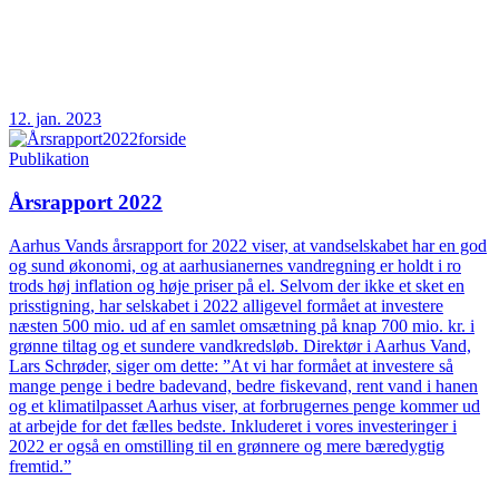
12. jan. 2023
Publikation
Årsrapport 2022
Aarhus Vands årsrapport for 2022 viser, at vandselskabet har en god
og sund økonomi, og at aarhusianernes vandregning er holdt i ro
trods høj inflation og høje priser på el. Selvom der ikke et sket en
prisstigning, har selskabet i 2022 alligevel formået at investere
næsten 500 mio. ud af en samlet omsætning på knap 700 mio. kr. i
grønne tiltag og et sundere vandkredsløb. Direktør i Aarhus Vand,
Lars Schrøder, siger om dette: ”At vi har formået at investere så
mange penge i bedre badevand, bedre fiskevand, rent vand i hanen
og et klimatilpasset Aarhus viser, at forbrugernes penge kommer ud
at arbejde for det fælles bedste. Inkluderet i vores investeringer i
2022 er også en omstilling til en grønnere og mere bæredygtig
fremtid.”