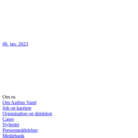
06. jan. 2023
Om os
Om Aarhus Vand
Job og karriere
Organisation og direktion
Cases
Nyheder
Pressemeddelelser
Mediebank