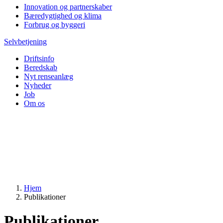
Innovation og partnerskaber
Bæredygtighed og klima
Forbrug og byggeri
Selvbetjening
Driftsinfo
Beredskab
Nyt renseanlæg
Nyheder
Job
Om os
Hjem
Publikationer
Publikationer