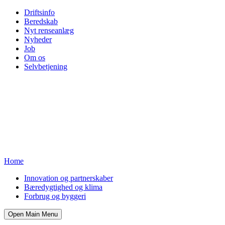
Driftsinfo
Beredskab
Nyt renseanlæg
Nyheder
Job
Om os
Selvbetjening
Home
Innovation og partnerskaber
Bæredygtighed og klima
Forbrug og byggeri
Open Main Menu