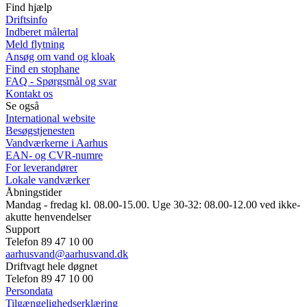
Find hjælp
Driftsinfo
Indberet målertal
Meld flytning
Ansøg om vand og kloak
Find en stophane
FAQ - Spørgsmål og svar
Kontakt os
Se også
International website
Besøgstjenesten
Vandværkerne i Aarhus
EAN- og CVR-numre
For leverandører
Lokale vandværker
Åbningstider
Mandag - fredag kl. 08.00-15.00. Uge 30-32: 08.00-12.00 ved ikke-
akutte henvendelser
Support
Telefon 89 47 10 00
aarhusvand@aarhusvand.dk
Driftvagt hele døgnet
Telefon 89 47 10 00
Persondata
Tilgængelighedserklæring