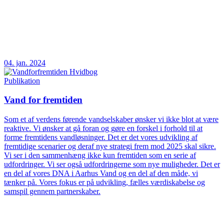
04. jan. 2024
Publikation
Vand for fremtiden
Som et af verdens førende vandselskaber ønsker vi ikke blot at være
reaktive. Vi ønsker at gå foran og gøre en forskel i forhold til at
forme fremtidens vandløsninger. Det er det vores udvikling af
fremtidige scenarier og deraf nye strategi frem mod 2025 skal sikre.
Vi ser i den sammenhæng ikke kun fremtiden som en serie af
udfordringer. Vi ser også udfordringerne som nye muligheder. Det er
en del af vores DNA i Aarhus Vand og en del af den måde, vi
tænker på. Vores fokus er på udvikling, fælles værdiskabelse og
samspil gennem partnerskaber.