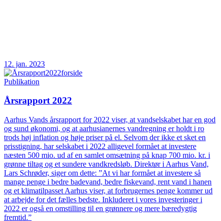
12. jan. 2023
Publikation
Årsrapport 2022
Aarhus Vands årsrapport for 2022 viser, at vandselskabet har en god
og sund økonomi, og at aarhusianernes vandregning er holdt i ro
trods høj inflation og høje priser på el. Selvom der ikke et sket en
prisstigning, har selskabet i 2022 alligevel formået at investere
næsten 500 mio. ud af en samlet omsætning på knap 700 mio. kr. i
grønne tiltag og et sundere vandkredsløb. Direktør i Aarhus Vand,
Lars Schrøder, siger om dette: ”At vi har formået at investere så
mange penge i bedre badevand, bedre fiskevand, rent vand i hanen
og et klimatilpasset Aarhus viser, at forbrugernes penge kommer ud
at arbejde for det fælles bedste. Inkluderet i vores investeringer i
2022 er også en omstilling til en grønnere og mere bæredygtig
fremtid.”