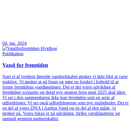
04. jan. 2024
Publikation
Vand for fremtiden
Som et af verdens førende vandselskaber ønsker vi ikke blot at være
reaktive. Vi ønsker at gå foran og gøre en forskel i forhold til at
forme fremtidens vandløsninger. Det er det vores udvikling af
fremtidige scenarier og deraf nye strategi frem mod 2025 skal sikre.
Vi ser i den sammenhæng ikke kun fremtiden som en serie af
udfordringer. Vi ser også udfordringerne som nye muligheder. Det er
en del af vores DNA i Aarhus Vand og en del af den måde, vi
tænker på. Vores fokus er på udvikling, fælles værdiskabelse og
samspil gennem partnerskaber.