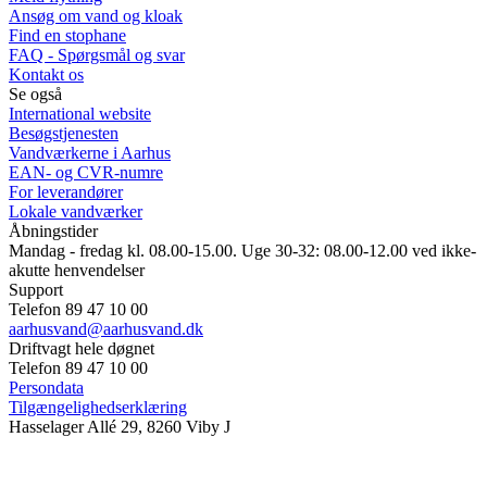
Ansøg om vand og kloak
Find en stophane
FAQ - Spørgsmål og svar
Kontakt os
Se også
International website
Besøgstjenesten
Vandværkerne i Aarhus
EAN- og CVR-numre
For leverandører
Lokale vandværker
Åbningstider
Mandag - fredag kl. 08.00-15.00. Uge 30-32: 08.00-12.00 ved ikke-
akutte henvendelser
Support
Telefon 89 47 10 00
aarhusvand@aarhusvand.dk
Driftvagt hele døgnet
Telefon 89 47 10 00
Persondata
Tilgængelighedserklæring
Hasselager Allé 29, 8260 Viby J