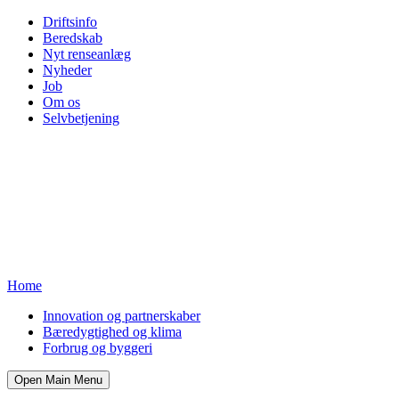
Driftsinfo
Beredskab
Nyt renseanlæg
Nyheder
Job
Om os
Selvbetjening
Home
Innovation og partnerskaber
Bæredygtighed og klima
Forbrug og byggeri
Open Main Menu