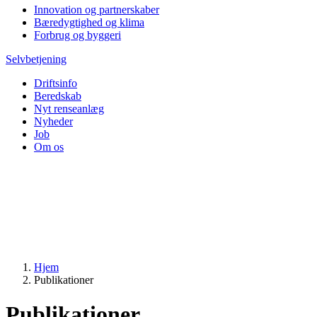
Innovation og partnerskaber
Bæredygtighed og klima
Forbrug og byggeri
Selvbetjening
Driftsinfo
Beredskab
Nyt renseanlæg
Nyheder
Job
Om os
Hjem
Publikationer
Publikationer