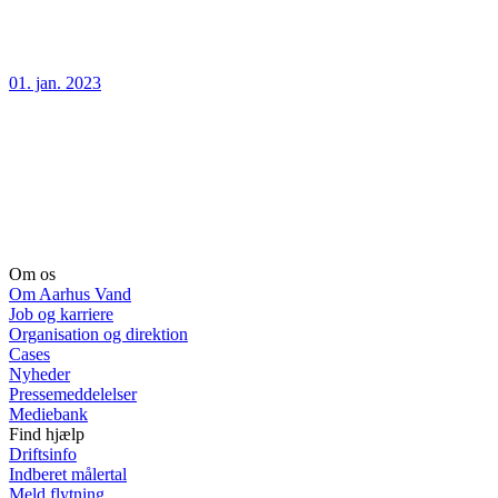
01. jan. 2023
Om os
Om Aarhus Vand
Job og karriere
Organisation og direktion
Cases
Nyheder
Pressemeddelelser
Mediebank
Find hjælp
Driftsinfo
Indberet målertal
Meld flytning