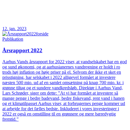
12. jan. 2023
Publikation
Årsrapport 2022
Aarhus Vands årsrapport for 2022 viser, at vandselskabet har en god
og sund økonomi, og at aarhusianernes vandregning er holdt i ro
trods høj inflation og høje priser på el. Selvom der ikke et sket en
prisstigning, har selskabet i 2022 alligevel formået at investere
næsten 500 mio. ud af en samlet omsætning på knap 700 mio. kr. i
grønne tiltag og et sundere vandkredsløb. Direktør i Aarhus Vand,
Lars Schrøder, siger om dette: ”At vi har formået at investere så
mange penge i bedre badevand, bedre fiskevand, rent vand i hanen
og et klimatilpasset Aarhus viser, at forbrugernes penge kommer ud
at arbejde for det fælles bedste. Inkluderet i vores investeringer i
2022 er også en omstilling til en grønnere og mere bæredygtig
fremtid.”