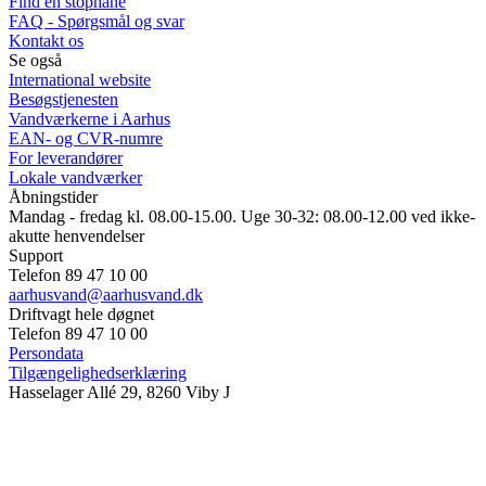
Find en stophane
FAQ - Spørgsmål og svar
Kontakt os
Se også
International website
Besøgstjenesten
Vandværkerne i Aarhus
EAN- og CVR-numre
For leverandører
Lokale vandværker
Åbningstider
Mandag - fredag kl. 08.00-15.00. Uge 30-32: 08.00-12.00 ved ikke-
akutte henvendelser
Support
Telefon 89 47 10 00
aarhusvand@aarhusvand.dk
Driftvagt hele døgnet
Telefon 89 47 10 00
Persondata
Tilgængelighedserklæring
Hasselager Allé 29, 8260 Viby J