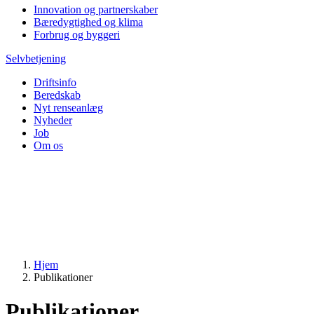
Innovation og partnerskaber
Bæredygtighed og klima
Forbrug og byggeri
Selvbetjening
Driftsinfo
Beredskab
Nyt renseanlæg
Nyheder
Job
Om os
Hjem
Publikationer
Publikationer