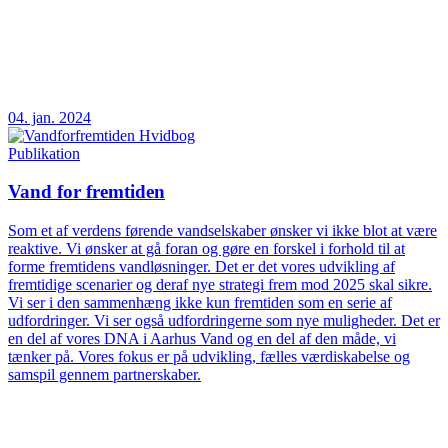
04. jan. 2024
Publikation
Vand for fremtiden
Som et af verdens førende vandselskaber ønsker vi ikke blot at være
reaktive. Vi ønsker at gå foran og gøre en forskel i forhold til at
forme fremtidens vandløsninger. Det er det vores udvikling af
fremtidige scenarier og deraf nye strategi frem mod 2025 skal sikre.
Vi ser i den sammenhæng ikke kun fremtiden som en serie af
udfordringer. Vi ser også udfordringerne som nye muligheder. Det er
en del af vores DNA i Aarhus Vand og en del af den måde, vi
tænker på. Vores fokus er på udvikling, fælles værdiskabelse og
samspil gennem partnerskaber.