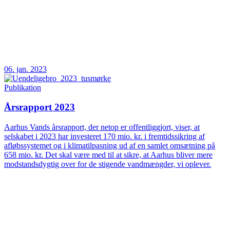
06. jan. 2023
Publikation
Årsrapport 2023
Aarhus Vands årsrapport, der netop er offentliggjort, viser, at
selskabet i 2023 har investeret 170 mio. kr. i fremtidssikring af
afløbssystemet og i klimatilpasning ud af en samlet omsætning på
658 mio. kr. Det skal være med til at sikre, at Aarhus bliver mere
modstandsdygtig over for de stigende vandmængder, vi oplever.