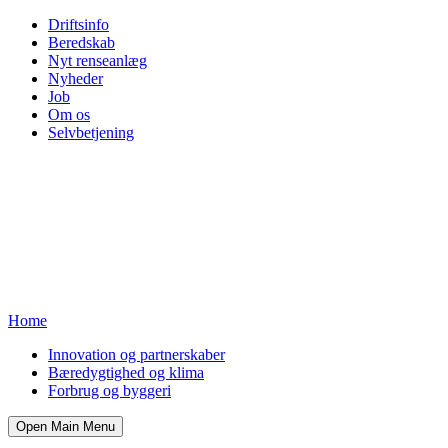
Driftsinfo
Beredskab
Nyt renseanlæg
Nyheder
Job
Om os
Selvbetjening
Home
Innovation og partnerskaber
Bæredygtighed og klima
Forbrug og byggeri
Open Main Menu