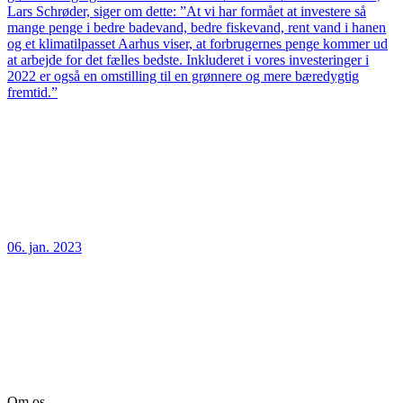
Lars Schrøder, siger om dette: ”At vi har formået at investere så
mange penge i bedre badevand, bedre fiskevand, rent vand i hanen
og et klimatilpasset Aarhus viser, at forbrugernes penge kommer ud
at arbejde for det fælles bedste. Inkluderet i vores investeringer i
2022 er også en omstilling til en grønnere og mere bæredygtig
fremtid.”
06. jan. 2023
Om os