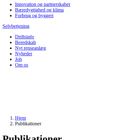
Innovation og partnerskaber
Bæredygtighed og klima
Forbrug og byggeri
Selvbetjening
Driftsinfo
Beredskab
Nyt renseanlæg
Nyheder
Job
Om os
Hjem
Publikationer
Publikationer