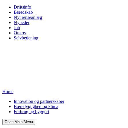
Driftsinfo
Beredskab
Nyt renseanlæg
Nyheder
Job
Om os
Selvbetjening
Home
Innovation og partnerskaber
Bæredygtighed og klima
Forbrug og byggeri
Open Main Menu