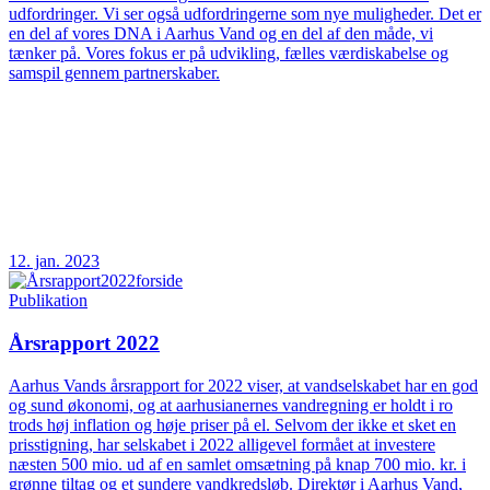
udfordringer. Vi ser også udfordringerne som nye muligheder. Det er
en del af vores DNA i Aarhus Vand og en del af den måde, vi
tænker på. Vores fokus er på udvikling, fælles værdiskabelse og
samspil gennem partnerskaber.
12. jan. 2023
Publikation
Årsrapport 2022
Aarhus Vands årsrapport for 2022 viser, at vandselskabet har en god
og sund økonomi, og at aarhusianernes vandregning er holdt i ro
trods høj inflation og høje priser på el. Selvom der ikke et sket en
prisstigning, har selskabet i 2022 alligevel formået at investere
næsten 500 mio. ud af en samlet omsætning på knap 700 mio. kr. i
grønne tiltag og et sundere vandkredsløb. Direktør i Aarhus Vand,