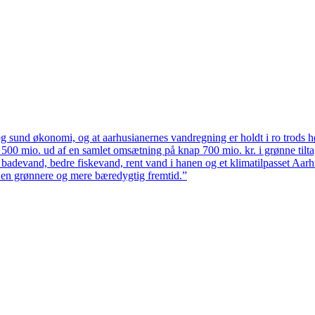
 sund økonomi, og at aarhusianernes vandregning er holdt i ro trods høj
ten 500 mio. ud af en samlet omsætning på knap 700 mio. kr. i grønne til
 badevand, bedre fiskevand, rent vand i hanen og et klimatilpasset Aarh
il en grønnere og mere bæredygtig fremtid.”