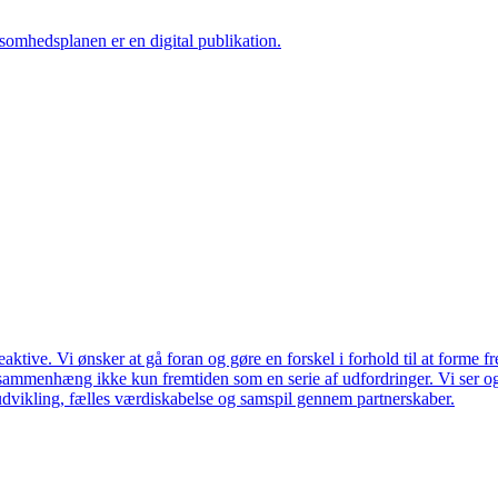
ksomhedsplanen er en digital publikation.
ktive. Vi ønsker at gå foran og gøre en forskel i forhold til at forme f
en sammenhæng ikke kun fremtiden som en serie af udfordringer. Vi ser 
udvikling, fælles værdiskabelse og samspil gennem partnerskaber.