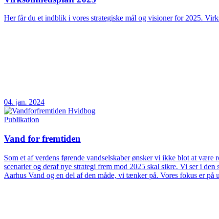
Her får du et indblik i vores strategiske mål og visioner for 2025. Vir
04. jan. 2024
Publikation
Vand for fremtiden
Som et af verdens førende vandselskaber ønsker vi ikke blot at være rea
scenarier og deraf nye strategi frem mod 2025 skal sikre. Vi ser i d
Aarhus Vand og en del af den måde, vi tænker på. Vores fokus er på 