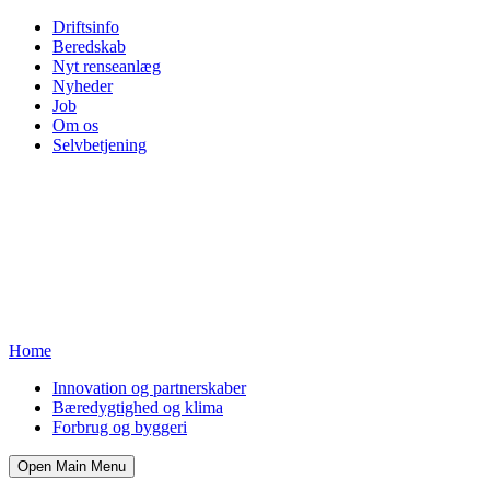
Driftsinfo
Beredskab
Nyt renseanlæg
Nyheder
Job
Om os
Selvbetjening
Home
Innovation og partnerskaber
Bæredygtighed og klima
Forbrug og byggeri
Open Main Menu