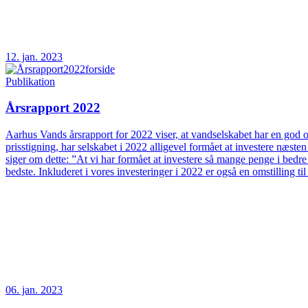
12. jan. 2023
Publikation
Årsrapport 2022
Aarhus Vands årsrapport for 2022 viser, at vandselskabet har en god og
prisstigning, har selskabet i 2022 alligevel formået at investere næs
siger om dette: ”At vi har formået at investere så mange penge i bedre
bedste. Inkluderet i vores investeringer i 2022 er også en omstilling t
06. jan. 2023