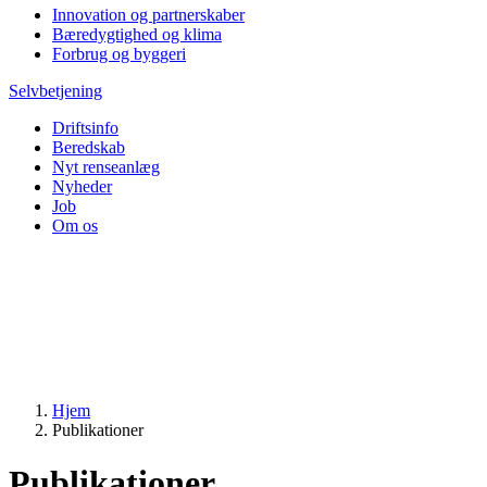
Innovation og partnerskaber
Bæredygtighed og klima
Forbrug og byggeri
Selvbetjening
Driftsinfo
Beredskab
Nyt renseanlæg
Nyheder
Job
Om os
Hjem
Publikationer
Publikationer