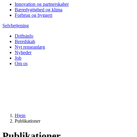
Innovation og partnerskaber
Bæredygtighed og klima
Forbrug og byggeri
Selvbetjening
Driftsinfo
Beredskab
Nyt renseanlæg
Nyheder
Job
Om os
Hjem
Publikationer
Publikationer