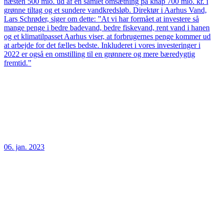
næsten 500 mio. ud af en samlet omsætning på knap 700 mio. kr. i
grønne tiltag og et sundere vandkredsløb. Direktør i Aarhus Vand,
Lars Schrøder, siger om dette: ”At vi har formået at investere så
mange penge i bedre badevand, bedre fiskevand, rent vand i hanen
og et klimatilpasset Aarhus viser, at forbrugernes penge kommer ud
at arbejde for det fælles bedste. Inkluderet i vores investeringer i
2022 er også en omstilling til en grønnere og mere bæredygtig
fremtid.”
06. jan. 2023