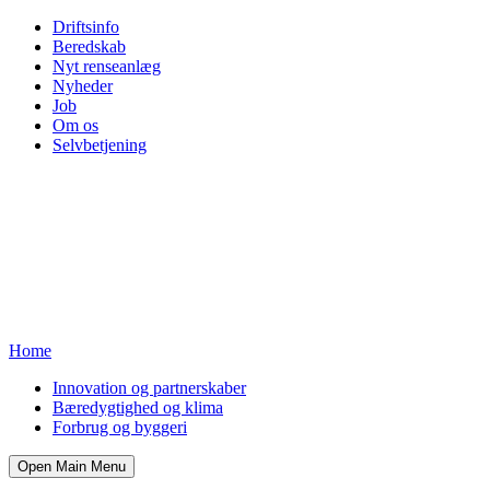
Driftsinfo
Beredskab
Nyt renseanlæg
Nyheder
Job
Om os
Selvbetjening
Home
Innovation og partnerskaber
Bæredygtighed og klima
Forbrug og byggeri
Open Main Menu