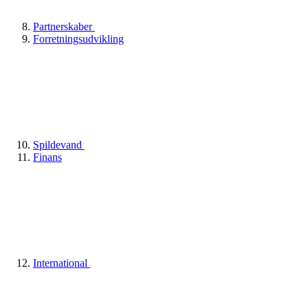
Partnerskaber
Forretningsudvikling
Spildevand
Finans
International