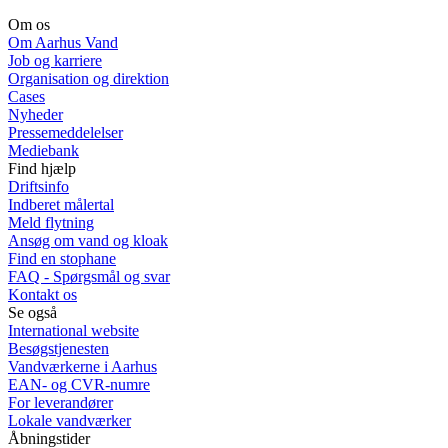
Om os
Om Aarhus Vand
Job og karriere
Organisation og direktion
Cases
Nyheder
Pressemeddelelser
Mediebank
Find hjælp
Driftsinfo
Indberet målertal
Meld flytning
Ansøg om vand og kloak
Find en stophane
FAQ - Spørgsmål og svar
Kontakt os
Se også
International website
Besøgstjenesten
Vandværkerne i Aarhus
EAN- og CVR-numre
For leverandører
Lokale vandværker
Åbningstider