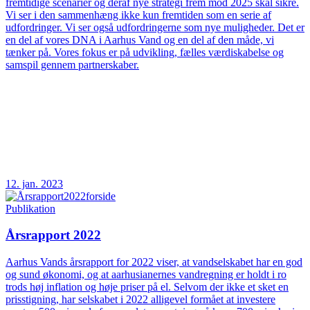
fremtidige scenarier og deraf nye strategi frem mod 2025 skal sikre.
Vi ser i den sammenhæng ikke kun fremtiden som en serie af
udfordringer. Vi ser også udfordringerne som nye muligheder. Det er
en del af vores DNA i Aarhus Vand og en del af den måde, vi
tænker på. Vores fokus er på udvikling, fælles værdiskabelse og
samspil gennem partnerskaber.
12. jan. 2023
Publikation
Årsrapport 2022
Aarhus Vands årsrapport for 2022 viser, at vandselskabet har en god
og sund økonomi, og at aarhusianernes vandregning er holdt i ro
trods høj inflation og høje priser på el. Selvom der ikke et sket en
prisstigning, har selskabet i 2022 alligevel formået at investere