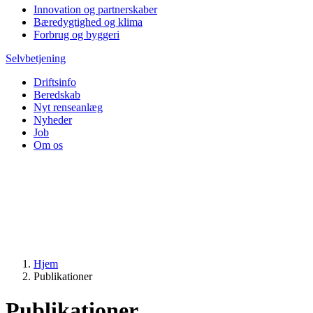
Innovation og partnerskaber
Bæredygtighed og klima
Forbrug og byggeri
Selvbetjening
Driftsinfo
Beredskab
Nyt renseanlæg
Nyheder
Job
Om os
Hjem
Publikationer
Publikationer