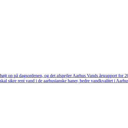
højt op på dagsordenen, og det afspejler Aarhus Vands årsrapport for 
skal sikre rent vand i de aarhusianske haner, bedre vandkvalitet i Aarhus