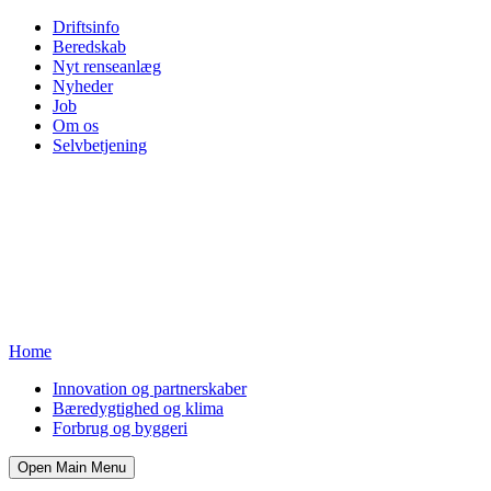
Driftsinfo
Beredskab
Nyt renseanlæg
Nyheder
Job
Om os
Selvbetjening
Home
Innovation og partnerskaber
Bæredygtighed og klima
Forbrug og byggeri
Open Main Menu