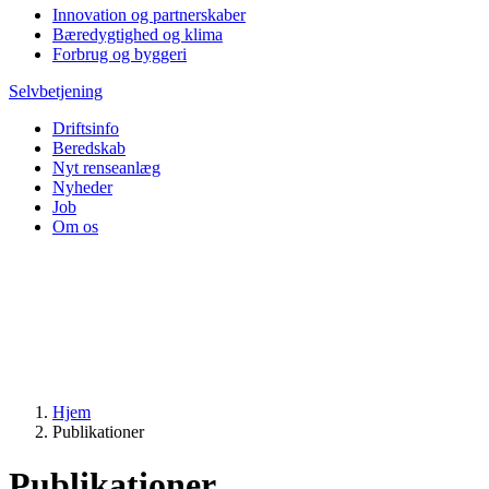
Innovation og partnerskaber
Bæredygtighed og klima
Forbrug og byggeri
Selvbetjening
Driftsinfo
Beredskab
Nyt renseanlæg
Nyheder
Job
Om os
Hjem
Publikationer
Publikationer