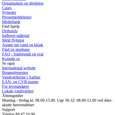
Organisation og direktion
Cases
Nyheder
Pressemeddelelser
Mediebank
Find hjælp
Driftsinfo
Indberet målertal
Meld flytning
Ansøg om vand og kloak
Find en stophane
FAQ - Spørgsmål og svar
Kontakt os
Se også
International website
Besøgstjenesten
Vandværkerne i Aarhus
EAN- og CVR-numre
For leverandører
Lokale vandværker
Åbningstider
Mandag - fredag kl. 08.00-15.00. Uge 30-32: 08.00-12.00 ved ikke-
akutte henvendelser
Support
Telefon 89 47 10 00