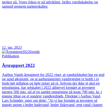
tænker på. Vores fokus er på udvikling, fælles værdiskabelse og
samspil gennem partnerskaber.
12. jan. 2023
Publikation
Årsrapport 2022
Aarhus Vands årsrapport for 2022 viser, at vandselskabet har en god
og sund økonomi, og at aarhusianernes vandregning er holdt i ro
trods høj inflation og høje priser på el. Selvom der ikke et sket en
prisstigning, har selskabet i 2022 alligevel formået at investere
næsten 500 mio. ud af en samlet omsætning på knap 700 mio. kr. i
grønne tiltag og et sundere vandkredsløb. Direktør i Aarhus Vand,
Lars Schrøder, siger om dette: ”At vi har formået at investere så
mange penge i bedre badevand, bedre fiskevand, rent vand i hanen