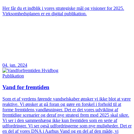
Her får du et indblik i vores strategiske mål og visioner for 2025.
Virksomhedsplanen er en digital publikation.
04. jan. 2024
Publikation
Vand for fremtiden
Som et af verdens førende vandselskaber ønsker vi ikke blot at være
reaktive. Vi ønsker at gå foran og gøre en forskel i forhold til at
forme fremtidens vandløsninger. Det er det vores udvikling af
fremtidige scenarier og deraf nye strategi frem mod 2025 skal sikre.
Vi ser i den sammenhæng ikke kun fremtiden som en serie af
udfordringer. Vi ser også udfordringerne som nye muligheder. Det er
en del af vores DNA i Aarhus Vand og en del af den måde, vi