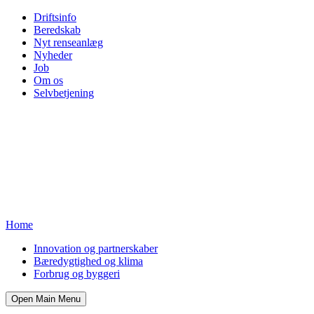
Driftsinfo
Beredskab
Nyt renseanlæg
Nyheder
Job
Om os
Selvbetjening
Home
Innovation og partnerskaber
Bæredygtighed og klima
Forbrug og byggeri
Open Main Menu