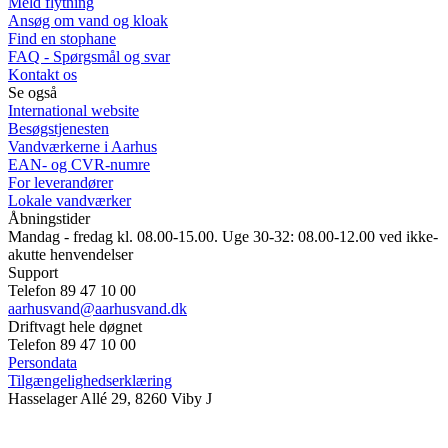
Meld flytning
Ansøg om vand og kloak
Find en stophane
FAQ - Spørgsmål og svar
Kontakt os
Se også
International website
Besøgstjenesten
Vandværkerne i Aarhus
EAN- og CVR-numre
For leverandører
Lokale vandværker
Åbningstider
Mandag - fredag kl. 08.00-15.00. Uge 30-32: 08.00-12.00 ved ikke-
akutte henvendelser
Support
Telefon 89 47 10 00
aarhusvand@aarhusvand.dk
Driftvagt hele døgnet
Telefon 89 47 10 00
Persondata
Tilgængelighedserklæring
Hasselager Allé 29, 8260 Viby J