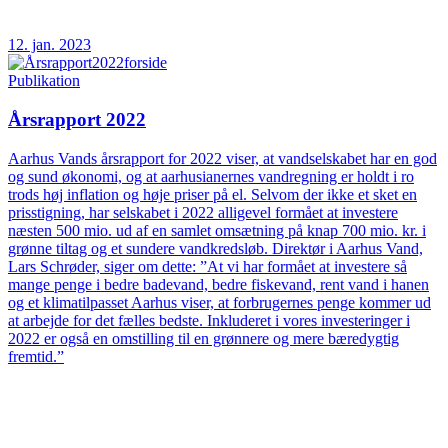
12. jan. 2023
Publikation
Årsrapport 2022
Aarhus Vands årsrapport for 2022 viser, at vandselskabet har en god
og sund økonomi, og at aarhusianernes vandregning er holdt i ro
trods høj inflation og høje priser på el. Selvom der ikke et sket en
prisstigning, har selskabet i 2022 alligevel formået at investere
næsten 500 mio. ud af en samlet omsætning på knap 700 mio. kr. i
grønne tiltag og et sundere vandkredsløb. Direktør i Aarhus Vand,
Lars Schrøder, siger om dette: ”At vi har formået at investere så
mange penge i bedre badevand, bedre fiskevand, rent vand i hanen
og et klimatilpasset Aarhus viser, at forbrugernes penge kommer ud
at arbejde for det fælles bedste. Inkluderet i vores investeringer i
2022 er også en omstilling til en grønnere og mere bæredygtig
fremtid.”