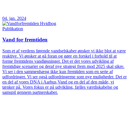
04. jan. 2024
Publikation
Vand for fremtiden
Som et af verdens førende vandselskaber ønsker vi ikke blot at være
reaktive. Vi ønsker at gå foran og gøre en forskel i forhold til at
forme fremtidens vandløsninger. Det er det vores udvikling af
fremtidige scenarier og deraf nye strategi frem mod 2025 skal sikre.
Vi ser i den sammenhæng ikke kun fremtiden som en serie af
udfordringer. Vi ser også udfordringerne som nye muligheder. Det er
en del af vores DNA i Aarhus Vand og en del af den måde, vi
tænker på. Vores fokus er på udvikling, fælles værdiskabelse og
samspil gennem partnerskaber.