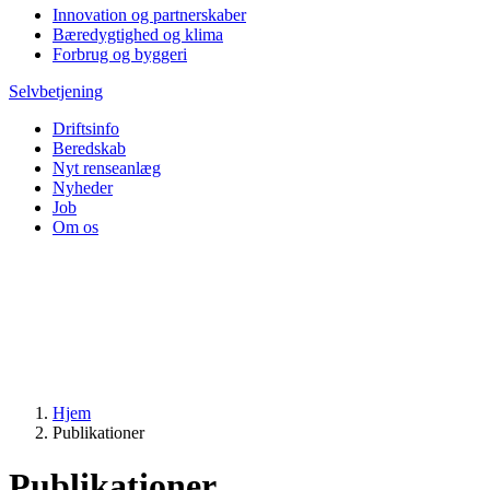
Innovation og partnerskaber
Bæredygtighed og klima
Forbrug og byggeri
Selvbetjening
Driftsinfo
Beredskab
Nyt renseanlæg
Nyheder
Job
Om os
Hjem
Publikationer
Publikationer