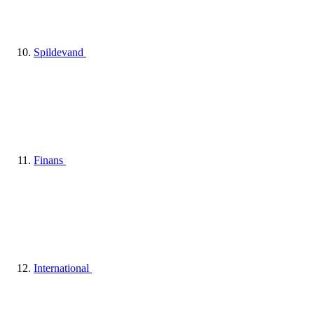
Spildevand
Finans
International