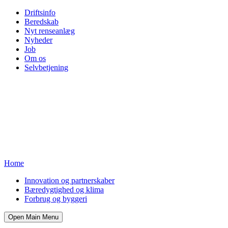
Driftsinfo
Beredskab
Nyt renseanlæg
Nyheder
Job
Om os
Selvbetjening
Home
Innovation og partnerskaber
Bæredygtighed og klima
Forbrug og byggeri
Open Main Menu