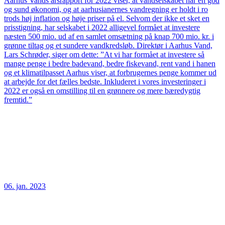
Aarhus Vands årsrapport for 2022 viser, at vandselskabet har en god
og sund økonomi, og at aarhusianernes vandregning er holdt i ro
trods høj inflation og høje priser på el. Selvom der ikke et sket en
prisstigning, har selskabet i 2022 alligevel formået at investere
næsten 500 mio. ud af en samlet omsætning på knap 700 mio. kr. i
grønne tiltag og et sundere vandkredsløb. Direktør i Aarhus Vand,
Lars Schrøder, siger om dette: ”At vi har formået at investere så
mange penge i bedre badevand, bedre fiskevand, rent vand i hanen
og et klimatilpasset Aarhus viser, at forbrugernes penge kommer ud
at arbejde for det fælles bedste. Inkluderet i vores investeringer i
2022 er også en omstilling til en grønnere og mere bæredygtig
fremtid.”
06. jan. 2023