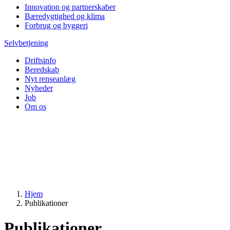
Innovation og partnerskaber
Bæredygtighed og klima
Forbrug og byggeri
Selvbetjening
Driftsinfo
Beredskab
Nyt renseanlæg
Nyheder
Job
Om os
Hjem
Publikationer
Publikationer