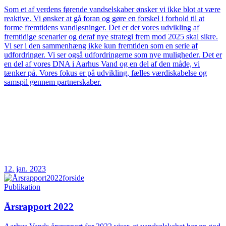
Som et af verdens førende vandselskaber ønsker vi ikke blot at være
reaktive. Vi ønsker at gå foran og gøre en forskel i forhold til at
forme fremtidens vandløsninger. Det er det vores udvikling af
fremtidige scenarier og deraf nye strategi frem mod 2025 skal sikre.
Vi ser i den sammenhæng ikke kun fremtiden som en serie af
udfordringer. Vi ser også udfordringerne som nye muligheder. Det er
en del af vores DNA i Aarhus Vand og en del af den måde, vi
tænker på. Vores fokus er på udvikling, fælles værdiskabelse og
samspil gennem partnerskaber.
12. jan. 2023
Publikation
Årsrapport 2022