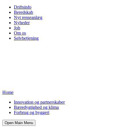
Driftsinfo
Beredskab
Nyt renseanlæg
Nyheder
Job
Om os
Selvbetjening
Home
Innovation og partnerskaber
Bæredygtighed og klima
Forbrug og byggeri
Open Main Menu