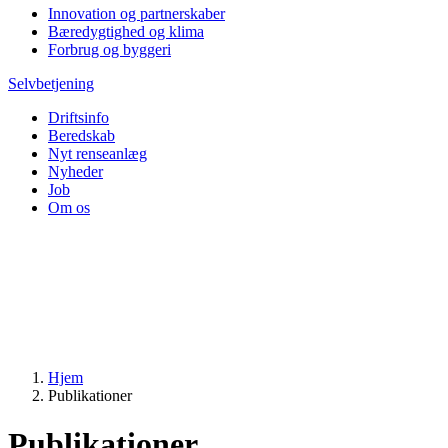
Innovation og partnerskaber
Bæredygtighed og klima
Forbrug og byggeri
Selvbetjening
Driftsinfo
Beredskab
Nyt renseanlæg
Nyheder
Job
Om os
Hjem
Publikationer
Publikationer