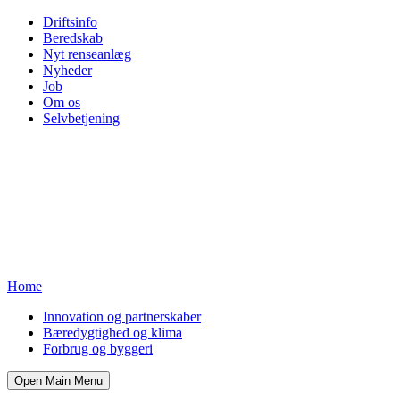
Driftsinfo
Beredskab
Nyt renseanlæg
Nyheder
Job
Om os
Selvbetjening
Home
Innovation og partnerskaber
Bæredygtighed og klima
Forbrug og byggeri
Open Main Menu