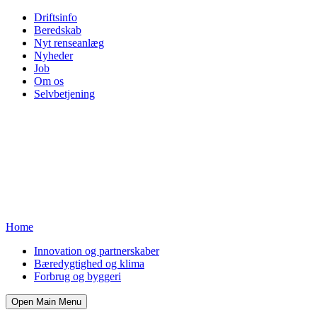
Driftsinfo
Beredskab
Nyt renseanlæg
Nyheder
Job
Om os
Selvbetjening
Home
Innovation og partnerskaber
Bæredygtighed og klima
Forbrug og byggeri
Open Main Menu