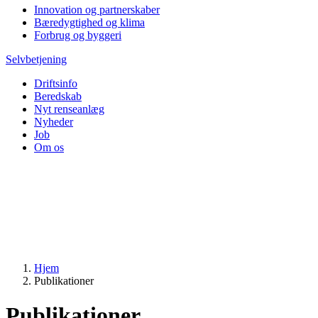
Innovation og partnerskaber
Bæredygtighed og klima
Forbrug og byggeri
Selvbetjening
Driftsinfo
Beredskab
Nyt renseanlæg
Nyheder
Job
Om os
Hjem
Publikationer
Publikationer