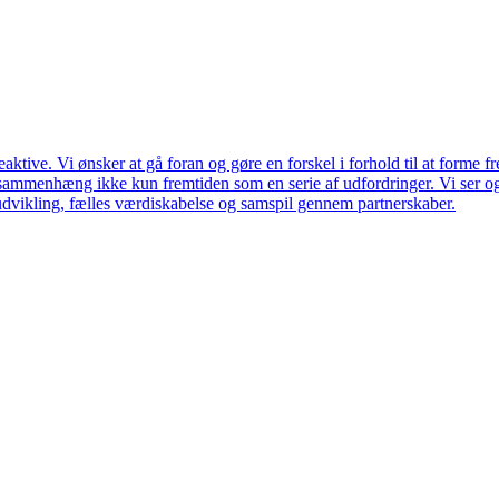
ktive. Vi ønsker at gå foran og gøre en forskel i forhold til at forme f
en sammenhæng ikke kun fremtiden som en serie af udfordringer. Vi ser 
udvikling, fælles værdiskabelse og samspil gennem partnerskaber.