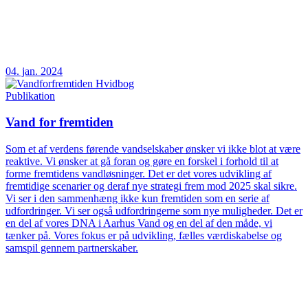
04. jan. 2024
Publikation
Vand for fremtiden
Som et af verdens førende vandselskaber ønsker vi ikke blot at være
reaktive. Vi ønsker at gå foran og gøre en forskel i forhold til at
forme fremtidens vandløsninger. Det er det vores udvikling af
fremtidige scenarier og deraf nye strategi frem mod 2025 skal sikre.
Vi ser i den sammenhæng ikke kun fremtiden som en serie af
udfordringer. Vi ser også udfordringerne som nye muligheder. Det er
en del af vores DNA i Aarhus Vand og en del af den måde, vi
tænker på. Vores fokus er på udvikling, fælles værdiskabelse og
samspil gennem partnerskaber.