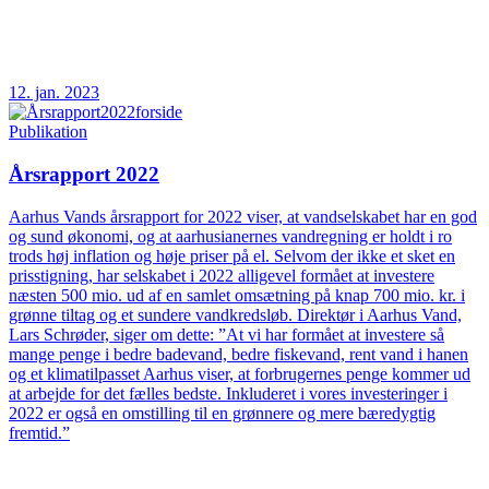
12. jan. 2023
Publikation
Årsrapport 2022
Aarhus Vands årsrapport for 2022 viser, at vandselskabet har en god
og sund økonomi, og at aarhusianernes vandregning er holdt i ro
trods høj inflation og høje priser på el. Selvom der ikke et sket en
prisstigning, har selskabet i 2022 alligevel formået at investere
næsten 500 mio. ud af en samlet omsætning på knap 700 mio. kr. i
grønne tiltag og et sundere vandkredsløb. Direktør i Aarhus Vand,
Lars Schrøder, siger om dette: ”At vi har formået at investere så
mange penge i bedre badevand, bedre fiskevand, rent vand i hanen
og et klimatilpasset Aarhus viser, at forbrugernes penge kommer ud
at arbejde for det fælles bedste. Inkluderet i vores investeringer i
2022 er også en omstilling til en grønnere og mere bæredygtig
fremtid.”