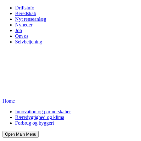
Driftsinfo
Beredskab
Nyt renseanlæg
Nyheder
Job
Om os
Selvbetjening
Home
Innovation og partnerskaber
Bæredygtighed og klima
Forbrug og byggeri
Open Main Menu