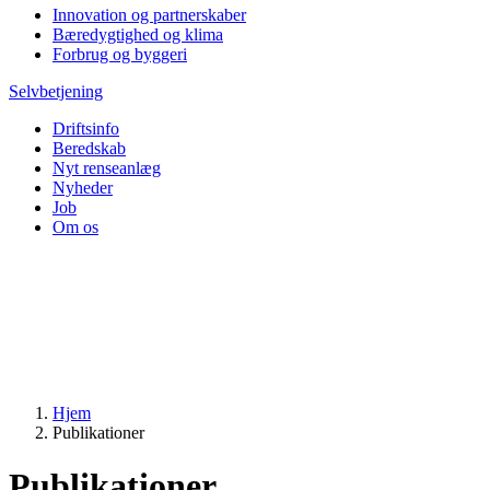
Innovation og partnerskaber
Bæredygtighed og klima
Forbrug og byggeri
Selvbetjening
Driftsinfo
Beredskab
Nyt renseanlæg
Nyheder
Job
Om os
Hjem
Publikationer
Publikationer