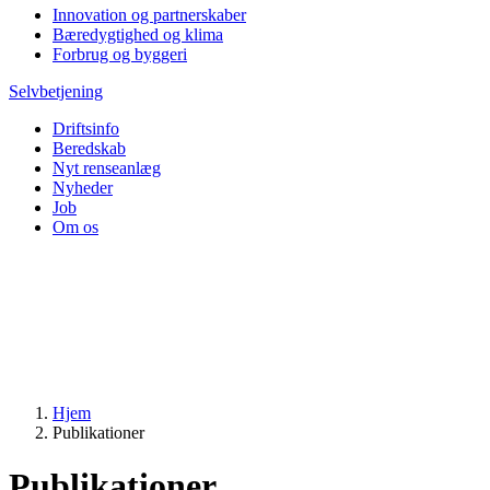
Innovation og partnerskaber
Bæredygtighed og klima
Forbrug og byggeri
Selvbetjening
Driftsinfo
Beredskab
Nyt renseanlæg
Nyheder
Job
Om os
Hjem
Publikationer
Publikationer