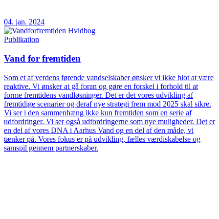
04. jan. 2024
Publikation
Vand for fremtiden
Som et af verdens førende vandselskaber ønsker vi ikke blot at være
reaktive. Vi ønsker at gå foran og gøre en forskel i forhold til at
forme fremtidens vandløsninger. Det er det vores udvikling af
fremtidige scenarier og deraf nye strategi frem mod 2025 skal sikre.
Vi ser i den sammenhæng ikke kun fremtiden som en serie af
udfordringer. Vi ser også udfordringerne som nye muligheder. Det er
en del af vores DNA i Aarhus Vand og en del af den måde, vi
tænker på. Vores fokus er på udvikling, fælles værdiskabelse og
samspil gennem partnerskaber.