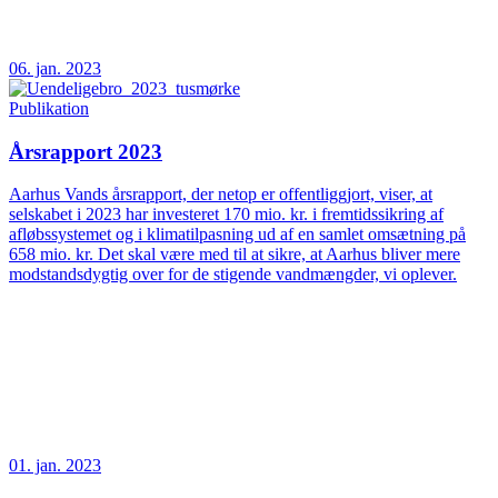
06. jan. 2023
Publikation
Årsrapport 2023
Aarhus Vands årsrapport, der netop er offentliggjort, viser, at
selskabet i 2023 har investeret 170 mio. kr. i fremtidssikring af
afløbssystemet og i klimatilpasning ud af en samlet omsætning på
658 mio. kr. Det skal være med til at sikre, at Aarhus bliver mere
modstandsdygtig over for de stigende vandmængder, vi oplever.
01. jan. 2023