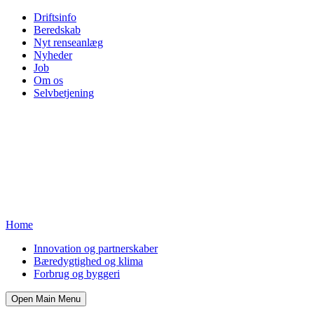
Driftsinfo
Beredskab
Nyt renseanlæg
Nyheder
Job
Om os
Selvbetjening
Home
Innovation og partnerskaber
Bæredygtighed og klima
Forbrug og byggeri
Open Main Menu