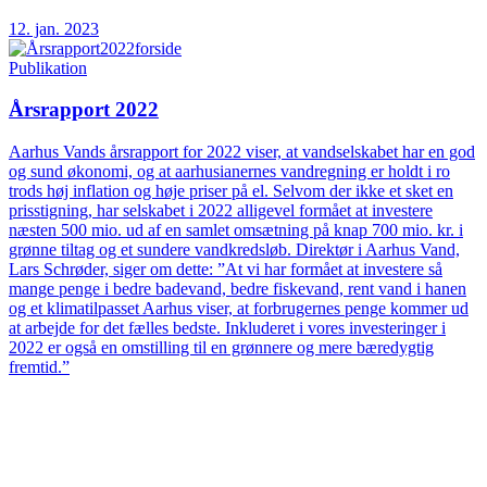
12. jan. 2023
Publikation
Årsrapport 2022
Aarhus Vands årsrapport for 2022 viser, at vandselskabet har en god
og sund økonomi, og at aarhusianernes vandregning er holdt i ro
trods høj inflation og høje priser på el. Selvom der ikke et sket en
prisstigning, har selskabet i 2022 alligevel formået at investere
næsten 500 mio. ud af en samlet omsætning på knap 700 mio. kr. i
grønne tiltag og et sundere vandkredsløb. Direktør i Aarhus Vand,
Lars Schrøder, siger om dette: ”At vi har formået at investere så
mange penge i bedre badevand, bedre fiskevand, rent vand i hanen
og et klimatilpasset Aarhus viser, at forbrugernes penge kommer ud
at arbejde for det fælles bedste. Inkluderet i vores investeringer i
2022 er også en omstilling til en grønnere og mere bæredygtig
fremtid.”