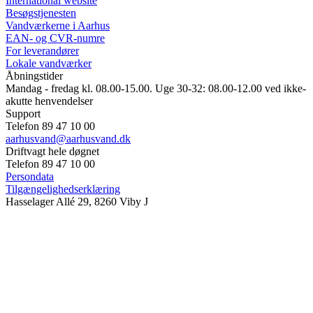
International website
Besøgstjenesten
Vandværkerne i Aarhus
EAN- og CVR-numre
For leverandører
Lokale vandværker
Åbningstider
Mandag - fredag kl. 08.00-15.00. Uge 30-32: 08.00-12.00 ved ikke-
akutte henvendelser
Support
Telefon 89 47 10 00
aarhusvand@aarhusvand.dk
Driftvagt hele døgnet
Telefon 89 47 10 00
Persondata
Tilgængelighedserklæring
Hasselager Allé 29, 8260 Viby J