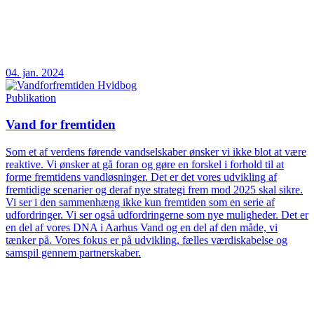
04. jan. 2024
Publikation
Vand for fremtiden
Som et af verdens førende vandselskaber ønsker vi ikke blot at være
reaktive. Vi ønsker at gå foran og gøre en forskel i forhold til at
forme fremtidens vandløsninger. Det er det vores udvikling af
fremtidige scenarier og deraf nye strategi frem mod 2025 skal sikre.
Vi ser i den sammenhæng ikke kun fremtiden som en serie af
udfordringer. Vi ser også udfordringerne som nye muligheder. Det er
en del af vores DNA i Aarhus Vand og en del af den måde, vi
tænker på. Vores fokus er på udvikling, fælles værdiskabelse og
samspil gennem partnerskaber.