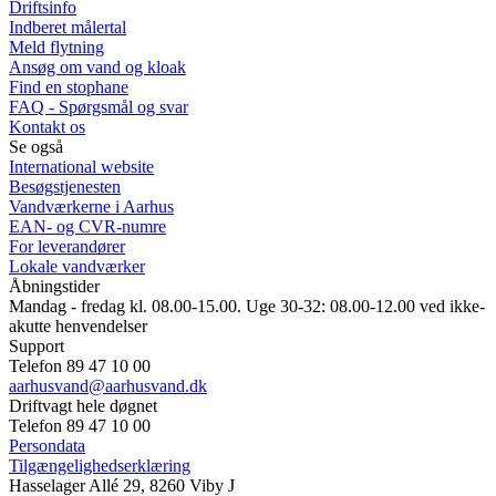
Driftsinfo
Indberet målertal
Meld flytning
Ansøg om vand og kloak
Find en stophane
FAQ - Spørgsmål og svar
Kontakt os
Se også
International website
Besøgstjenesten
Vandværkerne i Aarhus
EAN- og CVR-numre
For leverandører
Lokale vandværker
Åbningstider
Mandag - fredag kl. 08.00-15.00. Uge 30-32: 08.00-12.00 ved ikke-
akutte henvendelser
Support
Telefon 89 47 10 00
aarhusvand@aarhusvand.dk
Driftvagt hele døgnet
Telefon 89 47 10 00
Persondata
Tilgængelighedserklæring
Hasselager Allé 29, 8260 Viby J