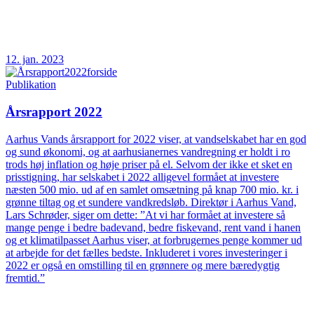
12. jan. 2023
Publikation
Årsrapport 2022
Aarhus Vands årsrapport for 2022 viser, at vandselskabet har en god
og sund økonomi, og at aarhusianernes vandregning er holdt i ro
trods høj inflation og høje priser på el. Selvom der ikke et sket en
prisstigning, har selskabet i 2022 alligevel formået at investere
næsten 500 mio. ud af en samlet omsætning på knap 700 mio. kr. i
grønne tiltag og et sundere vandkredsløb. Direktør i Aarhus Vand,
Lars Schrøder, siger om dette: ”At vi har formået at investere så
mange penge i bedre badevand, bedre fiskevand, rent vand i hanen
og et klimatilpasset Aarhus viser, at forbrugernes penge kommer ud
at arbejde for det fælles bedste. Inkluderet i vores investeringer i
2022 er også en omstilling til en grønnere og mere bæredygtig
fremtid.”