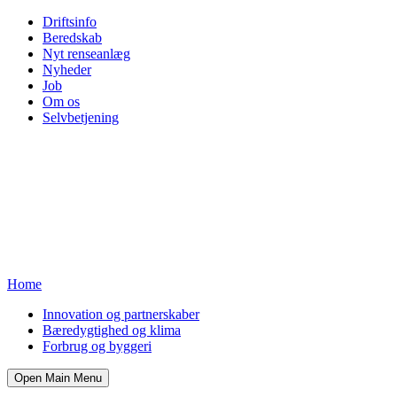
Driftsinfo
Beredskab
Nyt renseanlæg
Nyheder
Job
Om os
Selvbetjening
Home
Innovation og partnerskaber
Bæredygtighed og klima
Forbrug og byggeri
Open Main Menu