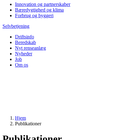
Innovation og partnerskaber
Bæredygtighed og klima
Forbrug og byggeri
Selvbetjening
Driftsinfo
Beredskab
Nyt renseanlæg
Nyheder
Job
Om os
Hjem
Publikationer
Publikationer