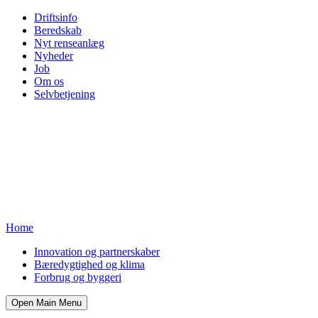
Driftsinfo
Beredskab
Nyt renseanlæg
Nyheder
Job
Om os
Selvbetjening
Home
Innovation og partnerskaber
Bæredygtighed og klima
Forbrug og byggeri
Open Main Menu