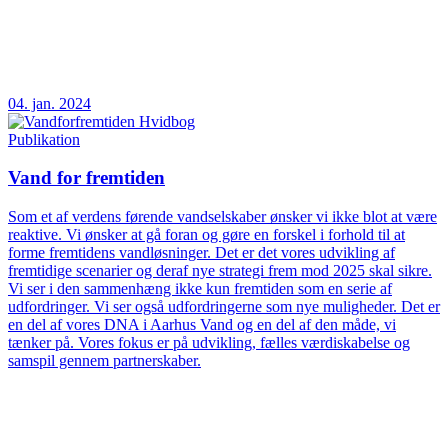
04. jan. 2024
Publikation
Vand for fremtiden
Som et af verdens førende vandselskaber ønsker vi ikke blot at være
reaktive. Vi ønsker at gå foran og gøre en forskel i forhold til at
forme fremtidens vandløsninger. Det er det vores udvikling af
fremtidige scenarier og deraf nye strategi frem mod 2025 skal sikre.
Vi ser i den sammenhæng ikke kun fremtiden som en serie af
udfordringer. Vi ser også udfordringerne som nye muligheder. Det er
en del af vores DNA i Aarhus Vand og en del af den måde, vi
tænker på. Vores fokus er på udvikling, fælles værdiskabelse og
samspil gennem partnerskaber.