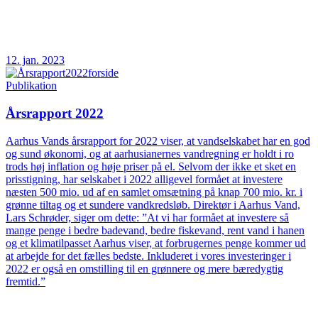
12. jan. 2023
Publikation
Årsrapport 2022
Aarhus Vands årsrapport for 2022 viser, at vandselskabet har en god
og sund økonomi, og at aarhusianernes vandregning er holdt i ro
trods høj inflation og høje priser på el. Selvom der ikke et sket en
prisstigning, har selskabet i 2022 alligevel formået at investere
næsten 500 mio. ud af en samlet omsætning på knap 700 mio. kr. i
grønne tiltag og et sundere vandkredsløb. Direktør i Aarhus Vand,
Lars Schrøder, siger om dette: ”At vi har formået at investere så
mange penge i bedre badevand, bedre fiskevand, rent vand i hanen
og et klimatilpasset Aarhus viser, at forbrugernes penge kommer ud
at arbejde for det fælles bedste. Inkluderet i vores investeringer i
2022 er også en omstilling til en grønnere og mere bæredygtig
fremtid.”