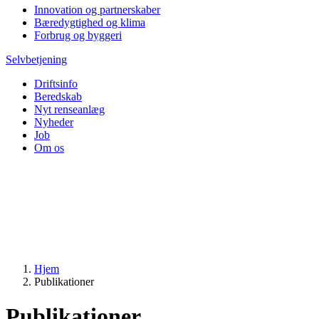
Innovation og partnerskaber
Bæredygtighed og klima
Forbrug og byggeri
Selvbetjening
Driftsinfo
Beredskab
Nyt renseanlæg
Nyheder
Job
Om os
Hjem
Publikationer
Publikationer