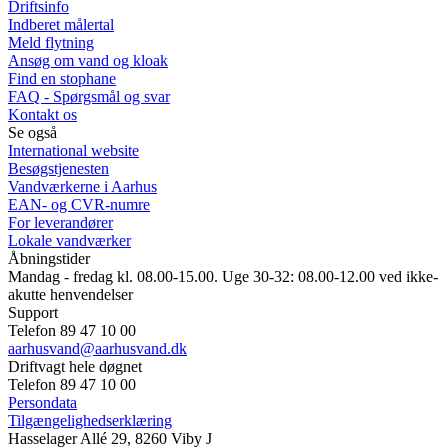
Driftsinfo
Indberet målertal
Meld flytning
Ansøg om vand og kloak
Find en stophane
FAQ - Spørgsmål og svar
Kontakt os
Se også
International website
Besøgstjenesten
Vandværkerne i Aarhus
EAN- og CVR-numre
For leverandører
Lokale vandværker
Åbningstider
Mandag - fredag kl. 08.00-15.00. Uge 30-32: 08.00-12.00 ved ikke-
akutte henvendelser
Support
Telefon 89 47 10 00
aarhusvand@aarhusvand.dk
Driftvagt hele døgnet
Telefon 89 47 10 00
Persondata
Tilgængelighedserklæring
Hasselager Allé 29, 8260 Viby J