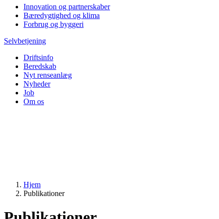
Innovation og partnerskaber
Bæredygtighed og klima
Forbrug og byggeri
Selvbetjening
Driftsinfo
Beredskab
Nyt renseanlæg
Nyheder
Job
Om os
Hjem
Publikationer
Publikationer