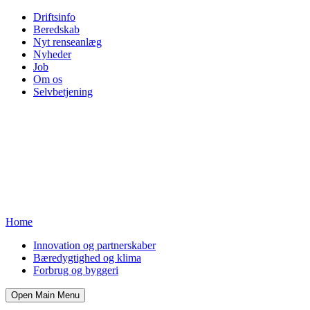
Driftsinfo
Beredskab
Nyt renseanlæg
Nyheder
Job
Om os
Selvbetjening
Home
Innovation og partnerskaber
Bæredygtighed og klima
Forbrug og byggeri
Open Main Menu