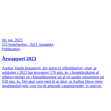
06. jan. 2023
Publikation
Årsrapport 2023
Aarhus Vands årsrapport, der netop er offentliggjort, viser, at
selskabet i 2023 har investeret 170 mio. kr. i fremtidssikring af
afløbssystemet og i klimatilpasning ud af en samlet omsætning på
658 mio. kr. Det skal være med til at sikre, at Aarhus bliver mere
modstandsdygtig over for de stigende vandmængder, vi oplever.