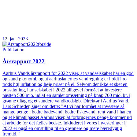
12. jan. 2023
Publikation
Årsrapport 2022
Aarhus Vands årsrapport for 2022 viser, at vandselskabet har en god
og sund økonomi, og at aarhusianernes vandregning er holdt i ro
trods høj inflation og høje priser på el. Selvom der ikke et sket en
prisstigning, har selskabet i 2022 alligevel formået at investere
næsten 500 mio. ud af en samlet omsætning på knap 700 mio. kr. i
grønne tiltag og et sundere vandkredsløb. Direktør i Aarhus Vand,
Lars Schrøder, siger om dette: ”At vi har formået at investere så
mange penge i bedre badevand, bedre fiskevand, rent vand i hanen
og et klimatilpasset Aarhus viser, at forbrugernes penge kommer ud
at arbejde for det fælles bedste. Inkluderet i vores investeringer i
2022 er også en omstilling til en grønnere og mere bæredygtig
fremtid.”