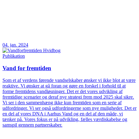
04. jan. 2024
Publikation
Vand for fremtiden
Som et af verdens førende vandselskaber ønsker vi ikke blot at være
reaktive. Vi ønsker at gå foran og gøre en forskel i forhold til at
forme fremtidens vandløsninger. Det er det vores udvikling af
fremtidige scenarier og deraf nye strategi frem mod 2025 skal sikre.
Vi ser i den sammenhæng ikke kun fremtiden som en serie af
udfordringer. Vi ser også udfordringerne som nye muligheder. Det er
en del af vores DNA i Aarhus Vand og en del af den måde, vi
tænker på. Vores fokus er på udvikling, fælles værdiskabelse og
samspil gennem partnerskaber.