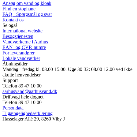
Ansøg om vand og kloak
Find en stophane
FAQ - Spørgsmål og svar
Kontakt os
Se også
International website
Besøgstjenesten
Vandværkerne i Aarhus
EAN- og CVR-numre
For leverandører
Lokale vandværker
Åbningstider
Mandag - fredag kl. 08.00-15.00. Uge 30-32: 08.00-12.00 ved ikke-
akutte henvendelser
Support
Telefon 89 47 10 00
aarhusvand@aarhusvand.dk
Driftvagt hele døgnet
Telefon 89 47 10 00
Persondata
Tilgængelighedserklæring
Hasselager Allé 29, 8260 Viby J