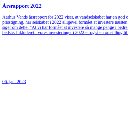
Årsrapport 2022
Aarhus Vands årsrapport for 2022 viser, at vandselskabet har en god og
prisstigning, har selskabet i 2022 alligevel formået at investere næs
siger om dette: ”At vi har formået at investere så mange penge i bedre
bedste. Inkluderet i vores investeringer i 2022 er også en omstilling t
06. jan. 2023