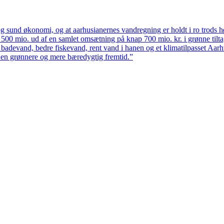
 sund økonomi, og at aarhusianernes vandregning er holdt i ro trods høj
ten 500 mio. ud af en samlet omsætning på knap 700 mio. kr. i grønne til
 badevand, bedre fiskevand, rent vand i hanen og et klimatilpasset Aarh
il en grønnere og mere bæredygtig fremtid.”