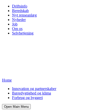
Driftsinfo
Beredskab
Nyt renseanlæg
Nyheder
Job
Om os
Selvbetjening
Home
Innovation og partnerskaber
Bæredygtighed og klima
Forbrug og byggeri
Open Main Menu