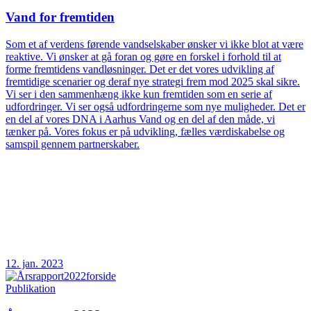
Vand for fremtiden
Som et af verdens førende vandselskaber ønsker vi ikke blot at være
reaktive. Vi ønsker at gå foran og gøre en forskel i forhold til at
forme fremtidens vandløsninger. Det er det vores udvikling af
fremtidige scenarier og deraf nye strategi frem mod 2025 skal sikre.
Vi ser i den sammenhæng ikke kun fremtiden som en serie af
udfordringer. Vi ser også udfordringerne som nye muligheder. Det er
en del af vores DNA i Aarhus Vand og en del af den måde, vi
tænker på. Vores fokus er på udvikling, fælles værdiskabelse og
samspil gennem partnerskaber.
12. jan. 2023
Publikation