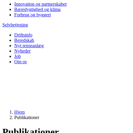
Innovation og partnerskaber
Bæredygtighed og klima
Forbrug og byggeri
Selvbetjening
Driftsinfo
Beredskab
Nyt renseanlæg
Nyheder
Job
Om os
Hjem
Publikationer
Publikationer