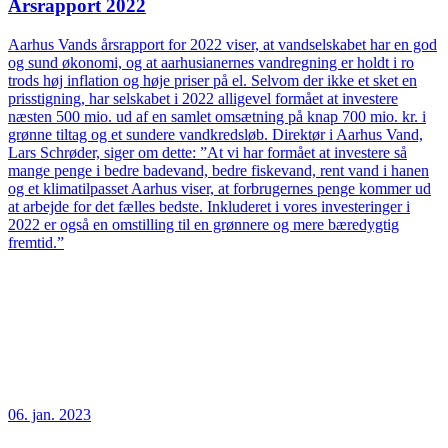
Årsrapport 2022
Aarhus Vands årsrapport for 2022 viser, at vandselskabet har en god
og sund økonomi, og at aarhusianernes vandregning er holdt i ro
trods høj inflation og høje priser på el. Selvom der ikke et sket en
prisstigning, har selskabet i 2022 alligevel formået at investere
næsten 500 mio. ud af en samlet omsætning på knap 700 mio. kr. i
grønne tiltag og et sundere vandkredsløb. Direktør i Aarhus Vand,
Lars Schrøder, siger om dette: ”At vi har formået at investere så
mange penge i bedre badevand, bedre fiskevand, rent vand i hanen
og et klimatilpasset Aarhus viser, at forbrugernes penge kommer ud
at arbejde for det fælles bedste. Inkluderet i vores investeringer i
2022 er også en omstilling til en grønnere og mere bæredygtig
fremtid.”
06. jan. 2023