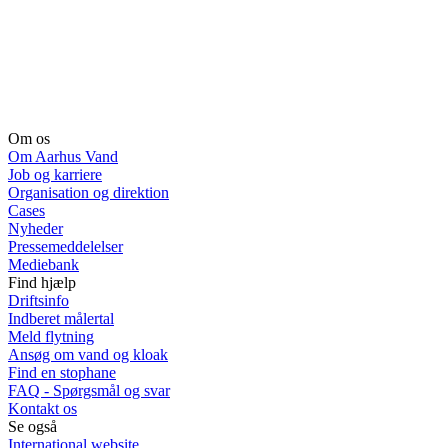
Om os
Om Aarhus Vand
Job og karriere
Organisation og direktion
Cases
Nyheder
Pressemeddelelser
Mediebank
Find hjælp
Driftsinfo
Indberet målertal
Meld flytning
Ansøg om vand og kloak
Find en stophane
FAQ - Spørgsmål og svar
Kontakt os
Se også
International website