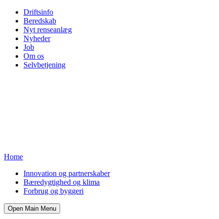
Driftsinfo
Beredskab
Nyt renseanlæg
Nyheder
Job
Om os
Selvbetjening
Home
Innovation og partnerskaber
Bæredygtighed og klima
Forbrug og byggeri
Open Main Menu