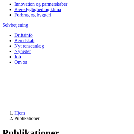
Innovation og partnerskaber
Bæredygtighed og klima
Forbrug og byggeri
Selvbetjening
Driftsinfo
Beredskab
Nyt renseanlæg
Nyheder
Job
Om os
Hjem
Publikationer
Publikationer