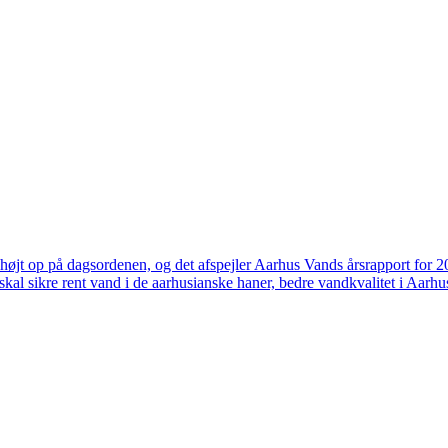
højt op på dagsordenen, og det afspejler Aarhus Vands årsrapport for 
skal sikre rent vand i de aarhusianske haner, bedre vandkvalitet i Aarhus