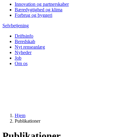
Innovation og partnerskaber
Bæredygtighed og klima
Forbrug og byggeri
Selvbetjening
Driftsinfo
Beredskab
Nyt renseanlæg
Nyheder
Job
Om os
Hjem
Publikationer
Publikationer