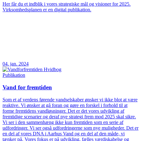
Her får du et indblik i vores strategiske mål og visioner for 2025.
Virksomhedsplanen er en digital publikation.
04. jan. 2024
Publikation
Vand for fremtiden
Som et af verdens førende vandselskaber ønsker vi ikke blot at være
reaktive. Vi ønsker at gå foran og gøre en forskel i forhold til at
forme fremtidens vandløsninger. Det er det vores udvikling af
fremtidige scenarier og deraf nye strategi frem mod 2025 skal sikre.
Vi ser i den sammenhæng ikke kun fremtiden som en serie af
udfordringer. Vi ser også udfordringerne som nye muligheder. Det er
en del af vores DNA i Aarhus Vand og en del af den måde, vi
tænker på. Vores fokus er på udvikling, fælles værdiskabelse og