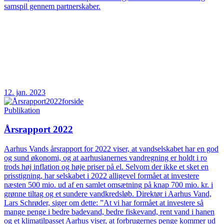
samspil gennem partnerskaber.
12. jan. 2023
Publikation
Årsrapport 2022
Aarhus Vands årsrapport for 2022 viser, at vandselskabet har en god
og sund økonomi, og at aarhusianernes vandregning er holdt i ro
trods høj inflation og høje priser på el. Selvom der ikke et sket en
prisstigning, har selskabet i 2022 alligevel formået at investere
næsten 500 mio. ud af en samlet omsætning på knap 700 mio. kr. i
grønne tiltag og et sundere vandkredsløb. Direktør i Aarhus Vand,
Lars Schrøder, siger om dette: ”At vi har formået at investere så
mange penge i bedre badevand, bedre fiskevand, rent vand i hanen
og et klimatilpasset Aarhus viser, at forbrugernes penge kommer ud