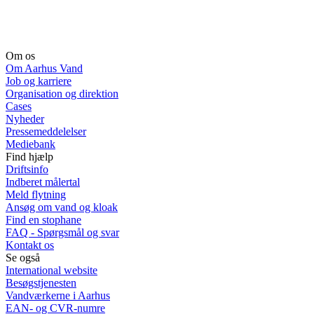
Om os
Om Aarhus Vand
Job og karriere
Organisation og direktion
Cases
Nyheder
Pressemeddelelser
Mediebank
Find hjælp
Driftsinfo
Indberet målertal
Meld flytning
Ansøg om vand og kloak
Find en stophane
FAQ - Spørgsmål og svar
Kontakt os
Se også
International website
Besøgstjenesten
Vandværkerne i Aarhus
EAN- og CVR-numre