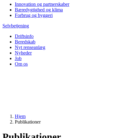
Innovation og partnerskaber
Bæredygtighed og klima
Forbrug og byggeri
Selvbetjening
Driftsinfo
Beredskab
Nyt renseanlæg
Nyheder
Job
Om os
Hjem
Publikationer
Publikationer