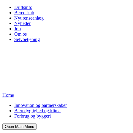
Driftsinfo
Beredskab
Nyt renseanlæg
Nyheder
Job
Om os
Selvbetjening
Home
Innovation og partnerskaber
Bæredygtighed og klima
Forbrug og byggeri
Open Main Menu