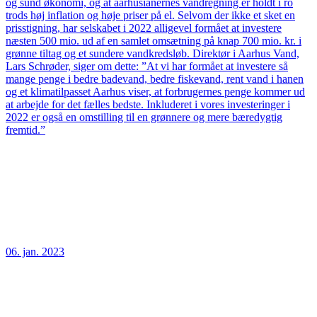
og sund økonomi, og at aarhusianernes vandregning er holdt i ro
trods høj inflation og høje priser på el. Selvom der ikke et sket en
prisstigning, har selskabet i 2022 alligevel formået at investere
næsten 500 mio. ud af en samlet omsætning på knap 700 mio. kr. i
grønne tiltag og et sundere vandkredsløb. Direktør i Aarhus Vand,
Lars Schrøder, siger om dette: ”At vi har formået at investere så
mange penge i bedre badevand, bedre fiskevand, rent vand i hanen
og et klimatilpasset Aarhus viser, at forbrugernes penge kommer ud
at arbejde for det fælles bedste. Inkluderet i vores investeringer i
2022 er også en omstilling til en grønnere og mere bæredygtig
fremtid.”
06. jan. 2023