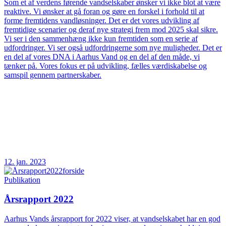
Som et af verdens førende vandselskaber ønsker vi ikke blot at være
reaktive. Vi ønsker at gå foran og gøre en forskel i forhold til at
forme fremtidens vandløsninger. Det er det vores udvikling af
fremtidige scenarier og deraf nye strategi frem mod 2025 skal sikre.
Vi ser i den sammenhæng ikke kun fremtiden som en serie af
udfordringer. Vi ser også udfordringerne som nye muligheder. Det er
en del af vores DNA i Aarhus Vand og en del af den måde, vi
tænker på. Vores fokus er på udvikling, fælles værdiskabelse og
samspil gennem partnerskaber.
12. jan. 2023
Publikation
Årsrapport 2022
Aarhus Vands årsrapport for 2022 viser, at vandselskabet har en god