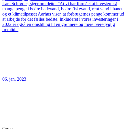
Lars Schrøder, siger om dette: ”At vi har formået at investere så
mange penge i bedre badevand, bedre fiskevand, rent vand i hanen
og et klimatilpasset Aarhus viser, at forbrugernes penge kommer ud
at arbejde for det fælles bedste. Inkluderet i vores investeringer i
2022 er også en omstilling til en grønnere og mere bæredygtig
fremtid.”
06. jan. 2023
Om os