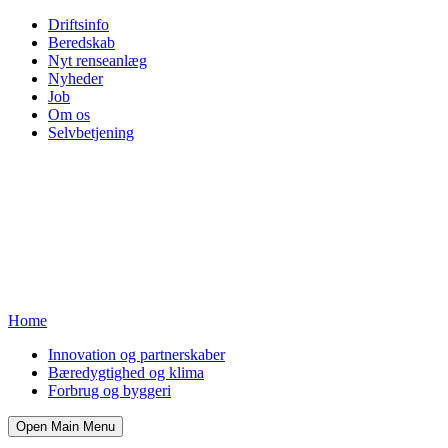
Driftsinfo
Beredskab
Nyt renseanlæg
Nyheder
Job
Om os
Selvbetjening
Home
Innovation og partnerskaber
Bæredygtighed og klima
Forbrug og byggeri
Open Main Menu