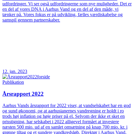
udfordringer. Vi ser også udfordringerne som nye muligheder. Det er
en del af vores DNA i Aarhus Vand og en del af den måde, vi
tænker på. Vores fokus er på udvikling, fælles værdiskabelse og
samspil gennem partnerskaber.
12. jan. 2023
Publikation
Årsrapport 2022
Aarhus Vands årsrapport for 2022 viser, at vandselskabet har en god
og sund økonomi, og at aarhusianernes vandregning er holdt i ro
trods høj inflation og høje priser på el. Selvom der ikke et sket en
prisstigning, har selskabet i 2022 alligevel formået at investere
næsten 500 mio. ud af en samlet omsætning på knap 700 mio. kr. i
grønne tiltag og et sundere vandkredsløb. Direktør i Aarhus Vand,