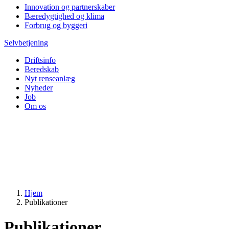
Innovation og partnerskaber
Bæredygtighed og klima
Forbrug og byggeri
Selvbetjening
Driftsinfo
Beredskab
Nyt renseanlæg
Nyheder
Job
Om os
Hjem
Publikationer
Publikationer