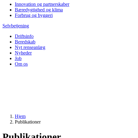
Innovation og partnerskaber
Bæredygtighed og klima
Forbrug og byggeri
Selvbetjening
Driftsinfo
Beredskab
Nyt renseanlæg
Nyheder
Job
Om os
Hjem
Publikationer
Publikationer