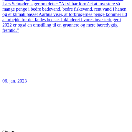
Lars Schrøder, siger om dette: ”At vi har formået at investere så
mange penge i bedre badevand, bedre fiskevand, rent vand i hanen
og et klimatilpasset Aarhus viser, at forbrugernes penge kommer ud
at arbejde for det fælles bedste. Inkluderet i vores investeringer i
2022 er også en omstilling til en grønnere og mere bæredygtig
fremtid.”
06. jan. 2023
Om os