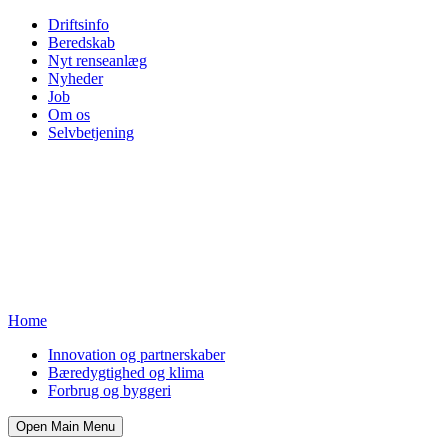
Driftsinfo
Beredskab
Nyt renseanlæg
Nyheder
Job
Om os
Selvbetjening
Home
Innovation og partnerskaber
Bæredygtighed og klima
Forbrug og byggeri
Open Main Menu