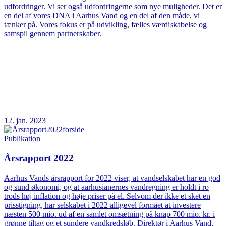
udfordringer. Vi ser også udfordringerne som nye muligheder. Det er
en del af vores DNA i Aarhus Vand og en del af den måde, vi
tænker på. Vores fokus er på udvikling, fælles værdiskabelse og
samspil gennem partnerskaber.
12. jan. 2023
Publikation
Årsrapport 2022
Aarhus Vands årsrapport for 2022 viser, at vandselskabet har en god
og sund økonomi, og at aarhusianernes vandregning er holdt i ro
trods høj inflation og høje priser på el. Selvom der ikke et sket en
prisstigning, har selskabet i 2022 alligevel formået at investere
næsten 500 mio. ud af en samlet omsætning på knap 700 mio. kr. i
grønne tiltag og et sundere vandkredsløb. Direktør i Aarhus Vand,