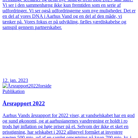
Vi ser i den sammenhæng ikke kun fremtiden som en serie af
udfordringer. Vi ser også udfordringerne som nye muligheder. Det er
en del af vores DNA i Aarhus Vand og en del af den måde, vi
tænker på. Vores fokus er på udvikling, fælles værdiskabelse og
samspil gennem partnerskaber.
12. jan. 2023
Publikation
Årsrapport 2022
Aarhus Vands årsrapport for 2022 viser, at vandselskabet har en god
og sund økonomi, og at aarhusianernes vandregning er holdt i ro
trods høj inflation og høje priser på el. Selvom der ikke et sket en
prisstigning, har selskabet i 2022 alligevel formået at investere
næsten 500 mio. ud af en samlet omsætning på knap 700 mio. kr. i