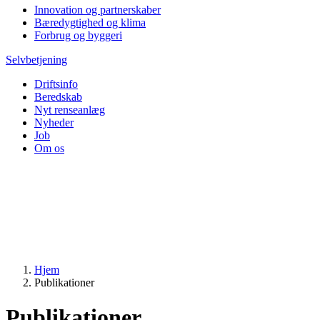
Innovation og partnerskaber
Bæredygtighed og klima
Forbrug og byggeri
Selvbetjening
Driftsinfo
Beredskab
Nyt renseanlæg
Nyheder
Job
Om os
Hjem
Publikationer
Publikationer