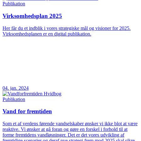
Publikation
Virksomhedsplan 2025
Her får du et indblik i vores strategiske mål og visioner for 2025.
Virksomhedsplanen er en digital publikation.
04. jan. 2024
Publikation
Vand for fremtiden
Som et af verdens førende vandselskaber ønsker vi ikke blot at være
reaktive. Vi ønsker at gå foran og gøre en forskel i forhold til at
forme fremtidens vandløsninger. Det er det vores udvikling af
fremtidige scenarier og deraf nye strategi frem mod 2025 skal sikre.