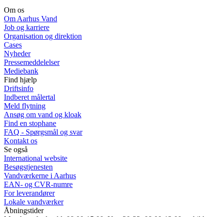
Om os
Om Aarhus Vand
Job og karriere
Organisation og direktion
Cases
Nyheder
Pressemeddelelser
Mediebank
Find hjælp
Driftsinfo
Indberet målertal
Meld flytning
Ansøg om vand og kloak
Find en stophane
FAQ - Spørgsmål og svar
Kontakt os
Se også
International website
Besøgstjenesten
Vandværkerne i Aarhus
EAN- og CVR-numre
For leverandører
Lokale vandværker
Åbningstider