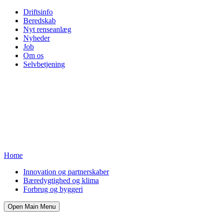
Driftsinfo
Beredskab
Nyt renseanlæg
Nyheder
Job
Om os
Selvbetjening
Home
Innovation og partnerskaber
Bæredygtighed og klima
Forbrug og byggeri
Open Main Menu