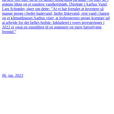
grønne tiltag og et sundere vandkredsløb. Direktør i Aarhus Vand,
Lars Schrøder, siger om dette: ”At vi har formået at investere så
mange penge i bedre badevand, bedre fiskevand, rent vand i hanen
og et klimatilpasset Aarhus viser, at forbrugernes penge kommer ud
at arbejde for det fælles bedste. Inkluderet i vores investeringer i
2022 er også en omstilling til en grønnere og mere bæredygtig
fremtid.”
06. jan. 2023