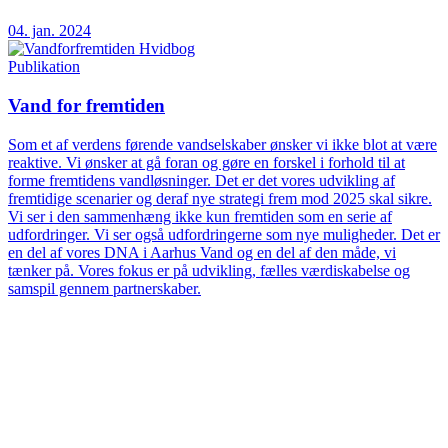
04. jan. 2024
Publikation
Vand for fremtiden
Som et af verdens førende vandselskaber ønsker vi ikke blot at være
reaktive. Vi ønsker at gå foran og gøre en forskel i forhold til at
forme fremtidens vandløsninger. Det er det vores udvikling af
fremtidige scenarier og deraf nye strategi frem mod 2025 skal sikre.
Vi ser i den sammenhæng ikke kun fremtiden som en serie af
udfordringer. Vi ser også udfordringerne som nye muligheder. Det er
en del af vores DNA i Aarhus Vand og en del af den måde, vi
tænker på. Vores fokus er på udvikling, fælles værdiskabelse og
samspil gennem partnerskaber.