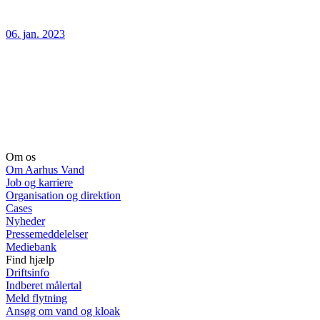
06. jan. 2023
Om os
Om Aarhus Vand
Job og karriere
Organisation og direktion
Cases
Nyheder
Pressemeddelelser
Mediebank
Find hjælp
Driftsinfo
Indberet målertal
Meld flytning
Ansøg om vand og kloak