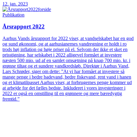
12. jan. 2023
Publikation
Årsrapport 2022
Aarhus Vands årsrapport for 2022 viser, at vandselskabet har en god
og sund økonomi, og at aarhusianernes vandregning er holdt i ro
trods høj inflation og høje priser på el. Selvom der ikke et sket en
prisstigning, har selskabet i 2022 alligevel formået at investere
næsten 500 mio. ud af en samlet omsætning på knap 700 mio. kr. i
grønne tiltag og et sundere vandkredsløb. Direktør i Aarhus Vand,
Lars Schrøder, siger om dette: ”At vi har formået at investere så
mange penge i bedre badevand, bedre fiskevand, rent vand i hanen
og et klimatilpasset Aarhus viser, at forbrugernes penge kommer ud
at arbejde for det fælles bedste. Inkluderet i vores investeringer i
2022 er også en omstilling til en grønnere og mere bæredygtig
fremtid.”