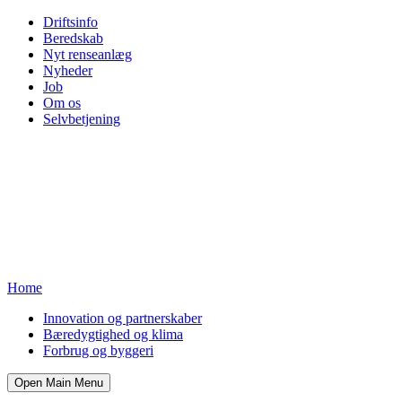
Driftsinfo
Beredskab
Nyt renseanlæg
Nyheder
Job
Om os
Selvbetjening
Home
Innovation og partnerskaber
Bæredygtighed og klima
Forbrug og byggeri
Open Main Menu