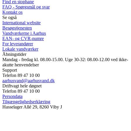
Find en stophane
FAQ - Spørgsmål og svar
Kontakt os
Se også
International website
Besøgstjenesten
Vandværkerne i Aarhus
EAN- og CVR-numre
For leverandører
Lokale vandværker
Åbningstider
Mandag - fredag kl. 08.00-15.00. Uge 30-32: 08.00-12.00 ved ikke-
akutte henvendelser
Support
Telefon 89 47 10 00
aarhusvand@aarhusvand.dk
Driftvagt hele døgnet
Telefon 89 47 10 00
Persondata
Tilgængelighedserklæring
Hasselager Allé 29, 8260 Viby J