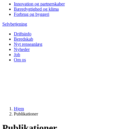
Innovation og partnerskaber
Bæredygtighed og klima
Forbrug og byggeri
Selvbetjening
Driftsinfo
Beredskab
Nyt renseanlæg
Nyheder
Job
Om os
Hjem
Publikationer
Publikationer