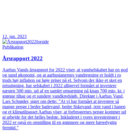
12. jan. 2023
Publikation
Årsrapport 2022
Aarhus Vands årsrapport for 2022 viser, at vandselskabet har en god
og sund økonomi, og at aarhusianernes vandregning er holdt i ro
trods høj inflation og høje priser på el. Selvom der ikke et sket en
prisstigning, har selskabet i 2022 alligevel formået at investere
næsten 500 mio. ud af en samlet omsætning på knap 700 mio. kr. i
grønne tiltag og et sundere vandkredsløb. Direktør i Aarhus Vand,
Lars Schrøder, siger om dette: ”At vi har formået at investere så
mange penge i bedre badevand, bedre fiskevand, rent vand i hanen
og et klimatilpasset Aarhus viser, at forbrugernes penge kommer ud
at arbejde for det fælles bedste. Inkluderet i vores investeringer i
2022 er også en omstilling til en grønnere og mere bæredygtig
fremtid.”