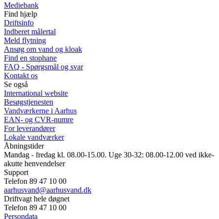
Mediebank
Find hjælp
Driftsinfo
Indberet målertal
Meld flytning
Ansøg om vand og kloak
Find en stophane
FAQ - Spørgsmål og svar
Kontakt os
Se også
International website
Besøgstjenesten
Vandværkerne i Aarhus
EAN- og CVR-numre
For leverandører
Lokale vandværker
Åbningstider
Mandag - fredag kl. 08.00-15.00. Uge 30-32: 08.00-12.00 ved ikke-
akutte henvendelser
Support
Telefon 89 47 10 00
aarhusvand@aarhusvand.dk
Driftvagt hele døgnet
Telefon 89 47 10 00
Persondata