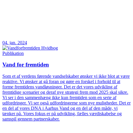
04. jan. 2024
Publikation
Vand for fremtiden
Som et af verdens førende vandselskaber ønsker vi ikke blot at være
reaktive. Vi ønsker at gå foran og gøre en forskel i forhold til at
forme fremtidens vandløsninger. Det er det vores udvikling af
fremtidige scenarier og deraf nye strategi frem mod 2025 skal sikre.
Vi ser i den sammenhæng ikke kun fremtiden som en serie af
udfordringer. Vi ser også udfordringerne som nye muligheder. Det er
en del af vores DNA i Aarhus Vand og en del af den måde, vi
tænker på. Vores fokus er på udvikling, fælles værdiskabelse og
samspil gennem partnerskaber.