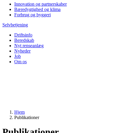
Innovation og partnerskaber
Bæredygtighed og klima
Forbrug og byggeri
Selvbetjening
Driftsinfo
Beredskab
Nyt renseanlæg
Nyheder
Job
Om os
Hjem
Publikationer
Publikationer