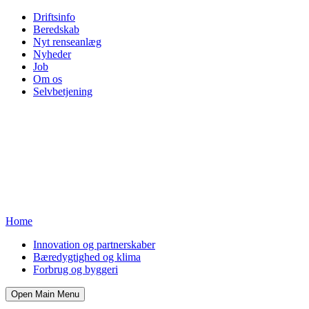
Driftsinfo
Beredskab
Nyt renseanlæg
Nyheder
Job
Om os
Selvbetjening
Home
Innovation og partnerskaber
Bæredygtighed og klima
Forbrug og byggeri
Open Main Menu