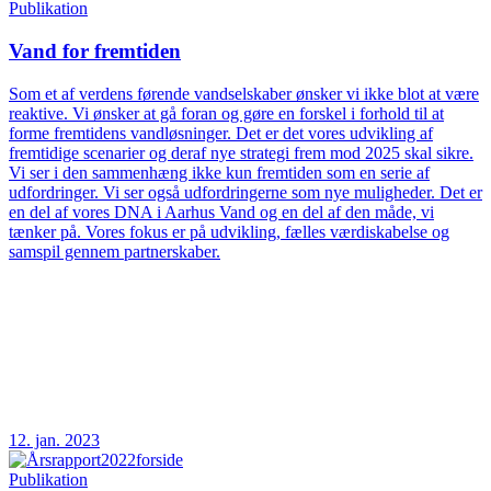
Publikation
Vand for fremtiden
Som et af verdens førende vandselskaber ønsker vi ikke blot at være
reaktive. Vi ønsker at gå foran og gøre en forskel i forhold til at
forme fremtidens vandløsninger. Det er det vores udvikling af
fremtidige scenarier og deraf nye strategi frem mod 2025 skal sikre.
Vi ser i den sammenhæng ikke kun fremtiden som en serie af
udfordringer. Vi ser også udfordringerne som nye muligheder. Det er
en del af vores DNA i Aarhus Vand og en del af den måde, vi
tænker på. Vores fokus er på udvikling, fælles værdiskabelse og
samspil gennem partnerskaber.
12. jan. 2023
Publikation