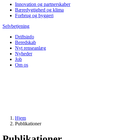
Innovation og partnerskaber
Bæredygtighed og klima
Forbrug og byggeri
Selvbetjening
Driftsinfo
Beredskab
Nyt renseanlæg
Nyheder
Job
Om os
Hjem
Publikationer
Publikationer