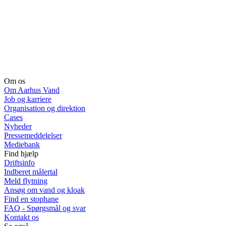
Om os
Om Aarhus Vand
Job og karriere
Organisation og direktion
Cases
Nyheder
Pressemeddelelser
Mediebank
Find hjælp
Driftsinfo
Indberet målertal
Meld flytning
Ansøg om vand og kloak
Find en stophane
FAQ - Spørgsmål og svar
Kontakt os