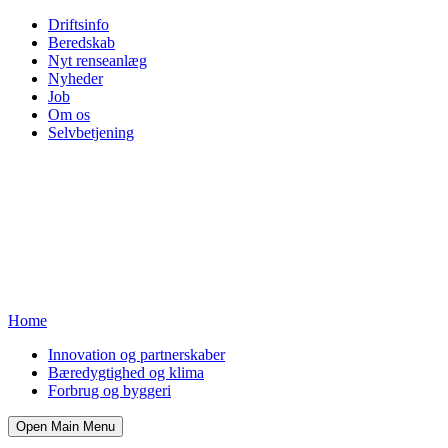
Driftsinfo
Beredskab
Nyt renseanlæg
Nyheder
Job
Om os
Selvbetjening
Home
Innovation og partnerskaber
Bæredygtighed og klima
Forbrug og byggeri
Open Main Menu