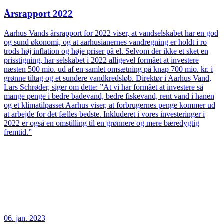
Årsrapport 2022
Aarhus Vands årsrapport for 2022 viser, at vandselskabet har en god
og sund økonomi, og at aarhusianernes vandregning er holdt i ro
trods høj inflation og høje priser på el. Selvom der ikke et sket en
prisstigning, har selskabet i 2022 alligevel formået at investere
næsten 500 mio. ud af en samlet omsætning på knap 700 mio. kr. i
grønne tiltag og et sundere vandkredsløb. Direktør i Aarhus Vand,
Lars Schrøder, siger om dette: ”At vi har formået at investere så
mange penge i bedre badevand, bedre fiskevand, rent vand i hanen
og et klimatilpasset Aarhus viser, at forbrugernes penge kommer ud
at arbejde for det fælles bedste. Inkluderet i vores investeringer i
2022 er også en omstilling til en grønnere og mere bæredygtig
fremtid.”
06. jan. 2023