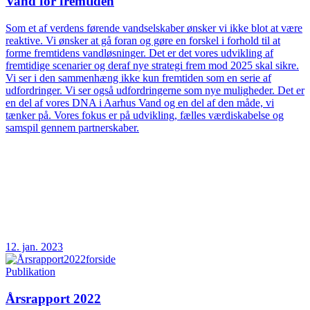
Vand for fremtiden
Som et af verdens førende vandselskaber ønsker vi ikke blot at være
reaktive. Vi ønsker at gå foran og gøre en forskel i forhold til at
forme fremtidens vandløsninger. Det er det vores udvikling af
fremtidige scenarier og deraf nye strategi frem mod 2025 skal sikre.
Vi ser i den sammenhæng ikke kun fremtiden som en serie af
udfordringer. Vi ser også udfordringerne som nye muligheder. Det er
en del af vores DNA i Aarhus Vand og en del af den måde, vi
tænker på. Vores fokus er på udvikling, fælles værdiskabelse og
samspil gennem partnerskaber.
12. jan. 2023
Publikation
Årsrapport 2022