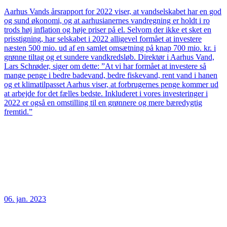
Aarhus Vands årsrapport for 2022 viser, at vandselskabet har en god
og sund økonomi, og at aarhusianernes vandregning er holdt i ro
trods høj inflation og høje priser på el. Selvom der ikke et sket en
prisstigning, har selskabet i 2022 alligevel formået at investere
næsten 500 mio. ud af en samlet omsætning på knap 700 mio. kr. i
grønne tiltag og et sundere vandkredsløb. Direktør i Aarhus Vand,
Lars Schrøder, siger om dette: ”At vi har formået at investere så
mange penge i bedre badevand, bedre fiskevand, rent vand i hanen
og et klimatilpasset Aarhus viser, at forbrugernes penge kommer ud
at arbejde for det fælles bedste. Inkluderet i vores investeringer i
2022 er også en omstilling til en grønnere og mere bæredygtig
fremtid.”
06. jan. 2023