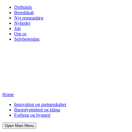
Driftsinfo
Beredskab
Nyt renseanlæg
Nyheder
Job
Om os
Selvbetjening
Home
Innovation og partnerskaber
Bæredygtighed og klima
Forbrug og byggeri
Open Main Menu