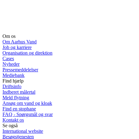
Om os
Om Aarhus Vand
Job og karriere
Organisation og direktion
Cases
Nyheder
Pressemeddelelser
Mediebank
Find hjælp
Driftsinfo
Indberet målertal
Meld flytning
Ansøg om vand og kloak
Find en stophane
FAQ - Spørgsmål og svar
Kontakt os
Se også
International website
Besøgstjenesten