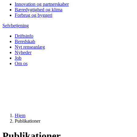
Innovation og partnerskaber
Bæredygtighed og klima
Forbrug og byggeri
Selvbetjening
Driftsinfo
Beredskab
Nyt renseanlæg
Nyheder
Job
Om os
Hjem
Publikationer
Publikationer