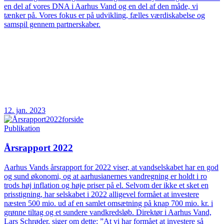
en del af vores DNA i Aarhus Vand og en del af den måde, vi
tænker på. Vores fokus er på udvikling, fælles værdiskabelse og
samspil gennem partnerskaber.
12. jan. 2023
Publikation
Årsrapport 2022
Aarhus Vands årsrapport for 2022 viser, at vandselskabet har en god
og sund økonomi, og at aarhusianernes vandregning er holdt i ro
trods høj inflation og høje priser på el. Selvom der ikke et sket en
prisstigning, har selskabet i 2022 alligevel formået at investere
næsten 500 mio. ud af en samlet omsætning på knap 700 mio. kr. i
grønne tiltag og et sundere vandkredsløb. Direktør i Aarhus Vand,
Lars Schrøder, siger om dette: ”At vi har formået at investere så