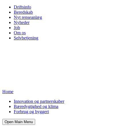
Driftsinfo
Beredskab
Nyt renseanlæg
Nyheder
Job
Om os
Selvbetjening
Home
Innovation og partnerskaber
Bæredygtighed og klima
Forbrug og byggeri
Open Main Menu