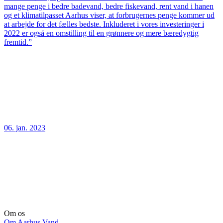
mange penge i bedre badevand, bedre fiskevand, rent vand i hanen
og et klimatilpasset Aarhus viser, at forbrugernes penge kommer ud
at arbejde for det fælles bedste. Inkluderet i vores investeringer i
2022 er også en omstilling til en grønnere og mere bæredygtig
fremtid.”
06. jan. 2023
Om os
Om Aarhus Vand