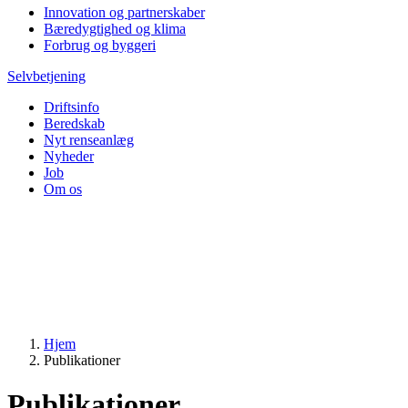
Innovation og partnerskaber
Bæredygtighed og klima
Forbrug og byggeri
Selvbetjening
Driftsinfo
Beredskab
Nyt renseanlæg
Nyheder
Job
Om os
Hjem
Publikationer
Publikationer