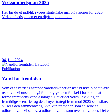
Virksomhedsplan 2025
Her får du et indblik i vores strategiske mål og visioner for 2025.
Virksomhedsplanen er en digital publikation.
04. jan. 2024
Publikation
Vand for fremtiden
Som et af verdens førende vandselskaber ønsker vi ikke blot at være
reaktive. Vi ønsker at gå foran og gøre en forskel i forhold til at
forme fremtidens vandløsninger. Det er det vores udvikling af
fremtidige scenarier og deraf nye strategi frem mod 2025 skal sikre.
Vi ser i den sammenhæng ikke kun fremtiden som en serie af
udfordringer. Vi ser også udfordringerne som nye muligheder. Det er