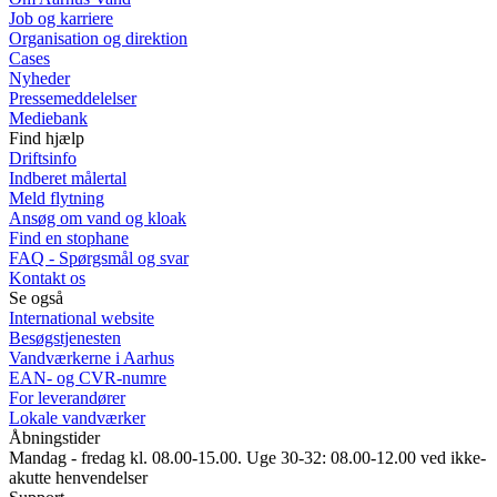
Job og karriere
Organisation og direktion
Cases
Nyheder
Pressemeddelelser
Mediebank
Find hjælp
Driftsinfo
Indberet målertal
Meld flytning
Ansøg om vand og kloak
Find en stophane
FAQ - Spørgsmål og svar
Kontakt os
Se også
International website
Besøgstjenesten
Vandværkerne i Aarhus
EAN- og CVR-numre
For leverandører
Lokale vandværker
Åbningstider
Mandag - fredag kl. 08.00-15.00. Uge 30-32: 08.00-12.00 ved ikke-
akutte henvendelser