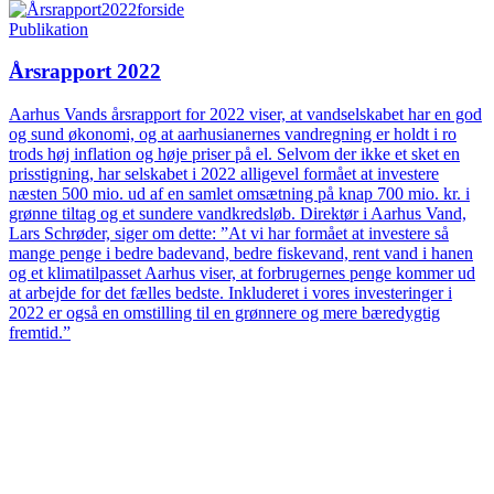
Publikation
Årsrapport 2022
Aarhus Vands årsrapport for 2022 viser, at vandselskabet har en god
og sund økonomi, og at aarhusianernes vandregning er holdt i ro
trods høj inflation og høje priser på el. Selvom der ikke et sket en
prisstigning, har selskabet i 2022 alligevel formået at investere
næsten 500 mio. ud af en samlet omsætning på knap 700 mio. kr. i
grønne tiltag og et sundere vandkredsløb. Direktør i Aarhus Vand,
Lars Schrøder, siger om dette: ”At vi har formået at investere så
mange penge i bedre badevand, bedre fiskevand, rent vand i hanen
og et klimatilpasset Aarhus viser, at forbrugernes penge kommer ud
at arbejde for det fælles bedste. Inkluderet i vores investeringer i
2022 er også en omstilling til en grønnere og mere bæredygtig
fremtid.”