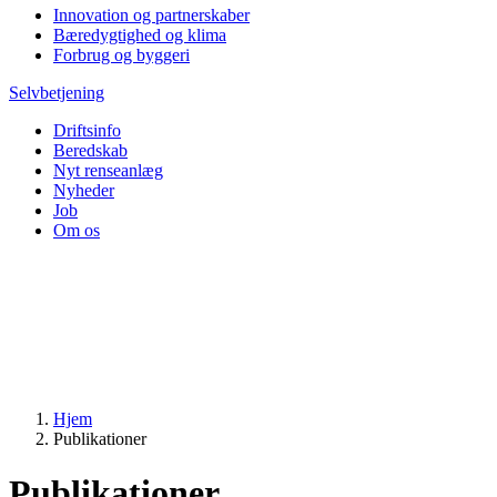
Innovation og partnerskaber
Bæredygtighed og klima
Forbrug og byggeri
Selvbetjening
Driftsinfo
Beredskab
Nyt renseanlæg
Nyheder
Job
Om os
Hjem
Publikationer
Publikationer