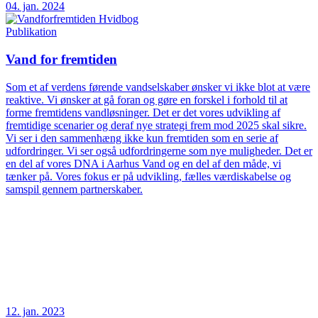
04. jan. 2024
Publikation
Vand for fremtiden
Som et af verdens førende vandselskaber ønsker vi ikke blot at være
reaktive. Vi ønsker at gå foran og gøre en forskel i forhold til at
forme fremtidens vandløsninger. Det er det vores udvikling af
fremtidige scenarier og deraf nye strategi frem mod 2025 skal sikre.
Vi ser i den sammenhæng ikke kun fremtiden som en serie af
udfordringer. Vi ser også udfordringerne som nye muligheder. Det er
en del af vores DNA i Aarhus Vand og en del af den måde, vi
tænker på. Vores fokus er på udvikling, fælles værdiskabelse og
samspil gennem partnerskaber.
12. jan. 2023