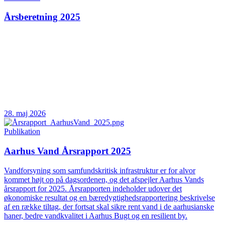
Årsberetning 2025
28. maj 2026
Publikation
Aarhus Vand Årsrapport 2025
Vandforsyning som samfundskritisk infrastruktur er for alvor
kommet højt op på dagsordenen, og det afspejler Aarhus Vands
årsrapport for 2025. Årsrapporten indeholder udover det
økonomiske resultat og en bæredygtighedsrapportering beskrivelse
af en række tiltag, der fortsat skal sikre rent vand i de aarhusianske
haner, bedre vandkvalitet i Aarhus Bugt og en resilient by.