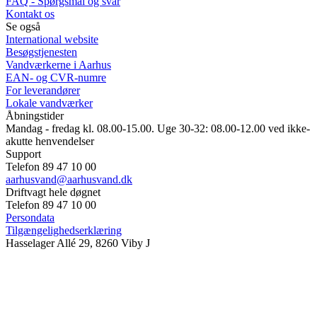
FAQ - Spørgsmål og svar
Kontakt os
Se også
International website
Besøgstjenesten
Vandværkerne i Aarhus
EAN- og CVR-numre
For leverandører
Lokale vandværker
Åbningstider
Mandag - fredag kl. 08.00-15.00. Uge 30-32: 08.00-12.00 ved ikke-
akutte henvendelser
Support
Telefon 89 47 10 00
aarhusvand@aarhusvand.dk
Driftvagt hele døgnet
Telefon 89 47 10 00
Persondata
Tilgængelighedserklæring
Hasselager Allé 29, 8260 Viby J