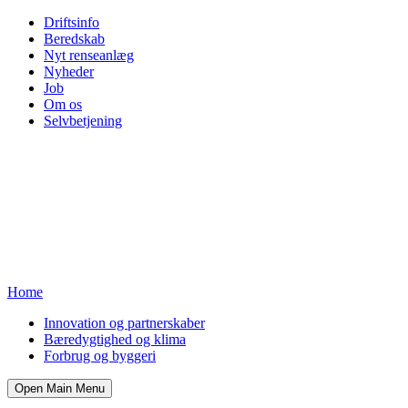
Driftsinfo
Beredskab
Nyt renseanlæg
Nyheder
Job
Om os
Selvbetjening
Home
Innovation og partnerskaber
Bæredygtighed og klima
Forbrug og byggeri
Open Main Menu