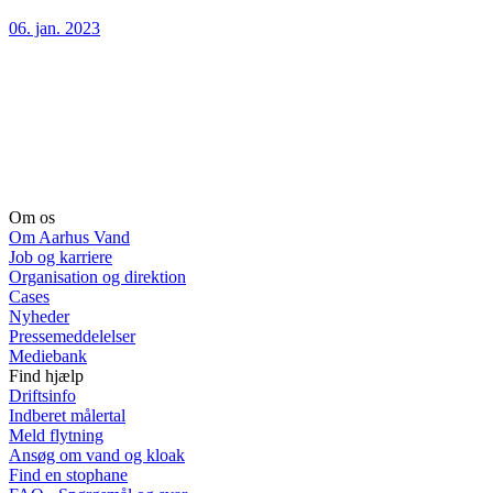
06. jan. 2023
Om os
Om Aarhus Vand
Job og karriere
Organisation og direktion
Cases
Nyheder
Pressemeddelelser
Mediebank
Find hjælp
Driftsinfo
Indberet målertal
Meld flytning
Ansøg om vand og kloak
Find en stophane