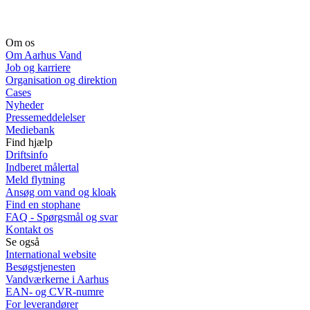
Om os
Om Aarhus Vand
Job og karriere
Organisation og direktion
Cases
Nyheder
Pressemeddelelser
Mediebank
Find hjælp
Driftsinfo
Indberet målertal
Meld flytning
Ansøg om vand og kloak
Find en stophane
FAQ - Spørgsmål og svar
Kontakt os
Se også
International website
Besøgstjenesten
Vandværkerne i Aarhus
EAN- og CVR-numre
For leverandører