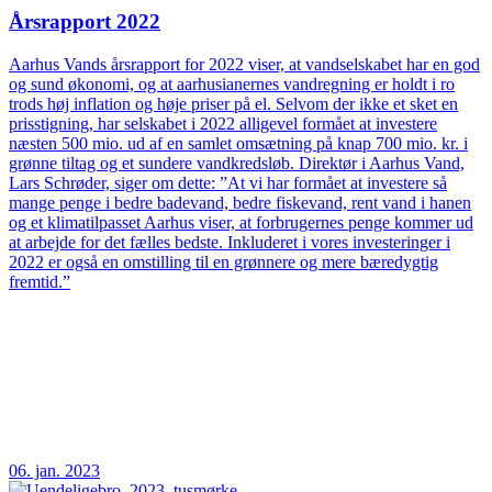
Årsrapport 2022
Aarhus Vands årsrapport for 2022 viser, at vandselskabet har en god
og sund økonomi, og at aarhusianernes vandregning er holdt i ro
trods høj inflation og høje priser på el. Selvom der ikke et sket en
prisstigning, har selskabet i 2022 alligevel formået at investere
næsten 500 mio. ud af en samlet omsætning på knap 700 mio. kr. i
grønne tiltag og et sundere vandkredsløb. Direktør i Aarhus Vand,
Lars Schrøder, siger om dette: ”At vi har formået at investere så
mange penge i bedre badevand, bedre fiskevand, rent vand i hanen
og et klimatilpasset Aarhus viser, at forbrugernes penge kommer ud
at arbejde for det fælles bedste. Inkluderet i vores investeringer i
2022 er også en omstilling til en grønnere og mere bæredygtig
fremtid.”
06. jan. 2023