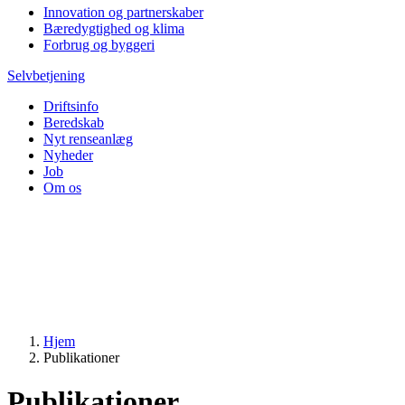
Innovation og partnerskaber
Bæredygtighed og klima
Forbrug og byggeri
Selvbetjening
Driftsinfo
Beredskab
Nyt renseanlæg
Nyheder
Job
Om os
Hjem
Publikationer
Publikationer