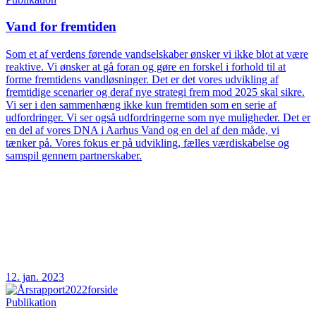
Vand for fremtiden
Som et af verdens førende vandselskaber ønsker vi ikke blot at være
reaktive. Vi ønsker at gå foran og gøre en forskel i forhold til at
forme fremtidens vandløsninger. Det er det vores udvikling af
fremtidige scenarier og deraf nye strategi frem mod 2025 skal sikre.
Vi ser i den sammenhæng ikke kun fremtiden som en serie af
udfordringer. Vi ser også udfordringerne som nye muligheder. Det er
en del af vores DNA i Aarhus Vand og en del af den måde, vi
tænker på. Vores fokus er på udvikling, fælles værdiskabelse og
samspil gennem partnerskaber.
12. jan. 2023
Publikation