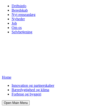
Driftsinfo
Beredskab
Nyt renseanlæg
Nyheder
Job
Om os
Selvbetjening
Home
Innovation og partnerskaber
Bæredygtighed og klima
Forbrug og byggeri
Open Main Menu