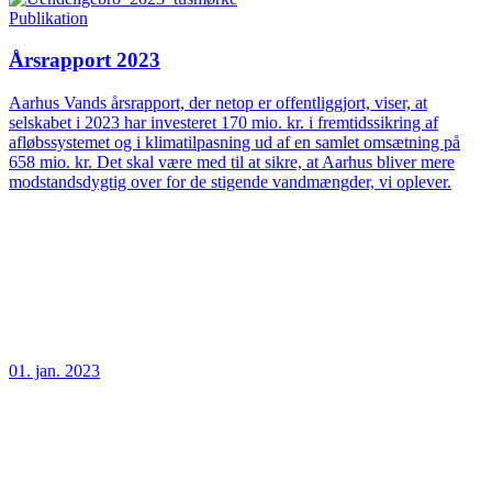
Publikation
Årsrapport 2023
Aarhus Vands årsrapport, der netop er offentliggjort, viser, at
selskabet i 2023 har investeret 170 mio. kr. i fremtidssikring af
afløbssystemet og i klimatilpasning ud af en samlet omsætning på
658 mio. kr. Det skal være med til at sikre, at Aarhus bliver mere
modstandsdygtig over for de stigende vandmængder, vi oplever.
01. jan. 2023