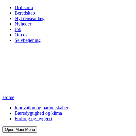
Driftsinfo
Beredskab
Nyt renseanlæg
Nyheder
Job
Om os
Selvbetjening
Home
Innovation og partnerskaber
Bæredygtighed og klima
Forbrug og byggeri
Open Main Menu