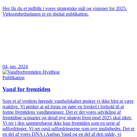
Her får du et indblik i vores strategiske mål og visioner for 2025.
Virksomhedsplanen er en digital publikation.
04. jan. 2024
Publikation
Vand for fremtiden
Som et af verdens førende vandselskaber ønsker vi ikke blot at være
reaktive. Vi ønsker at gå foran og gøre en forskel i forhold til at
forme fremtidens vandløsninger. Det er det vores udvikling af
fremtidige scenarier og deraf nye strategi frem mod 2025 skal sikre.
Vi ser i den sammenhæng ikke kun fremtiden som en serie af
udfordringer. Vi ser også udfordringerne som nye muligheder. Det er
en del af vores DNA i Aarhus Vand og en del af den måde, vi