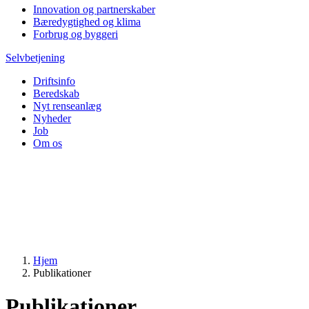
Innovation og partnerskaber
Bæredygtighed og klima
Forbrug og byggeri
Selvbetjening
Driftsinfo
Beredskab
Nyt renseanlæg
Nyheder
Job
Om os
Hjem
Publikationer
Publikationer