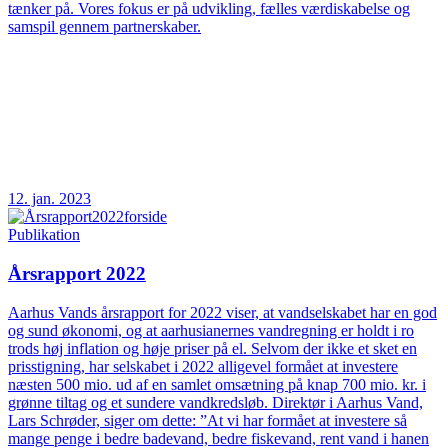
tænker på. Vores fokus er på udvikling, fælles værdiskabelse og
samspil gennem partnerskaber.
12. jan. 2023
Publikation
Årsrapport 2022
Aarhus Vands årsrapport for 2022 viser, at vandselskabet har en god
og sund økonomi, og at aarhusianernes vandregning er holdt i ro
trods høj inflation og høje priser på el. Selvom der ikke et sket en
prisstigning, har selskabet i 2022 alligevel formået at investere
næsten 500 mio. ud af en samlet omsætning på knap 700 mio. kr. i
grønne tiltag og et sundere vandkredsløb. Direktør i Aarhus Vand,
Lars Schrøder, siger om dette: ”At vi har formået at investere så
mange penge i bedre badevand, bedre fiskevand, rent vand i hanen