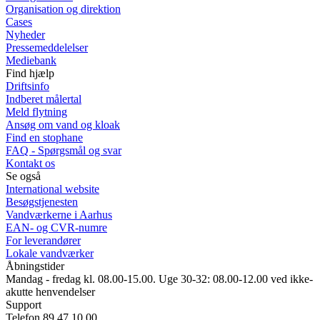
Organisation og direktion
Cases
Nyheder
Pressemeddelelser
Mediebank
Find hjælp
Driftsinfo
Indberet målertal
Meld flytning
Ansøg om vand og kloak
Find en stophane
FAQ - Spørgsmål og svar
Kontakt os
Se også
International website
Besøgstjenesten
Vandværkerne i Aarhus
EAN- og CVR-numre
For leverandører
Lokale vandværker
Åbningstider
Mandag - fredag kl. 08.00-15.00. Uge 30-32: 08.00-12.00 ved ikke-
akutte henvendelser
Support
Telefon 89 47 10 00