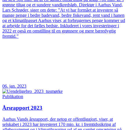
grønne tiltag og et sundere vandkredsløb. Direktør i Aarhus Vand,
Lars Schrøder, siger om dette: ”At vi har formået at investere så
mange penge i bedre badevand, bedre fiskevand, rent vand i hanen
og et klimatilpasset Aarhus viser, at forbrugernes penge kommer ud
at arbejde for det fælles bedste. Inkluderet i vores investeringer i
2022 er også en omstilling til en grønnere og mere bæredygtig
fremtid.”
06. jan. 2023
Publikation
Årsrapport 2023
Aarhus Vands årsrapport, der netop er offentliggjort, viser, at
selskabet i 2023 har investeret 170 mio. kr. i fremtidssikring af
afløbssystemet og i klimatilpasning ud af en samlet omsætning på