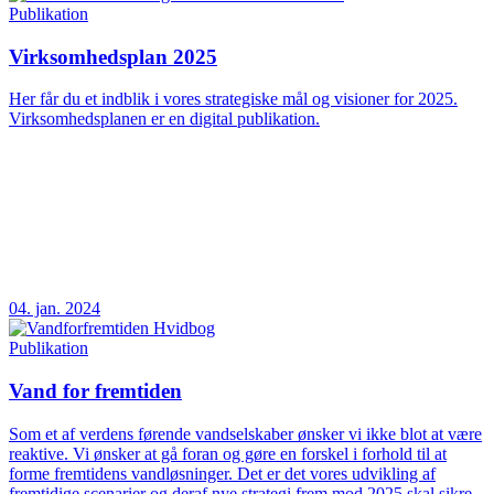
Publikation
Virksomhedsplan 2025
Her får du et indblik i vores strategiske mål og visioner for 2025.
Virksomhedsplanen er en digital publikation.
04. jan. 2024
Publikation
Vand for fremtiden
Som et af verdens førende vandselskaber ønsker vi ikke blot at være
reaktive. Vi ønsker at gå foran og gøre en forskel i forhold til at
forme fremtidens vandløsninger. Det er det vores udvikling af
fremtidige scenarier og deraf nye strategi frem mod 2025 skal sikre.