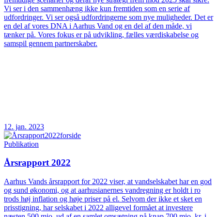
Vi ser i den sammenhæng ikke kun fremtiden som en serie af
udfordringer. Vi ser også udfordringerne som nye muligheder. Det er
en del af vores DNA i Aarhus Vand og en del af den måde, vi
tænker på. Vores fokus er på udvikling, fælles værdiskabelse og
samspil gennem partnerskaber.
12. jan. 2023
Publikation
Årsrapport 2022
Aarhus Vands årsrapport for 2022 viser, at vandselskabet har en god
og sund økonomi, og at aarhusianernes vandregning er holdt i ro
trods høj inflation og høje priser på el. Selvom der ikke et sket en
prisstigning, har selskabet i 2022 alligevel formået at investere
næsten 500 mio. ud af en samlet omsætning på knap 700 mio. kr. i