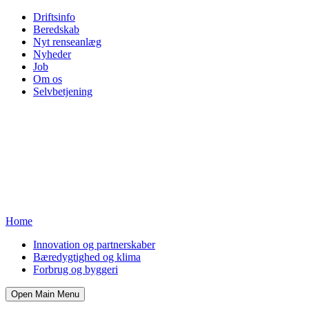
Driftsinfo
Beredskab
Nyt renseanlæg
Nyheder
Job
Om os
Selvbetjening
Home
Innovation og partnerskaber
Bæredygtighed og klima
Forbrug og byggeri
Open Main Menu