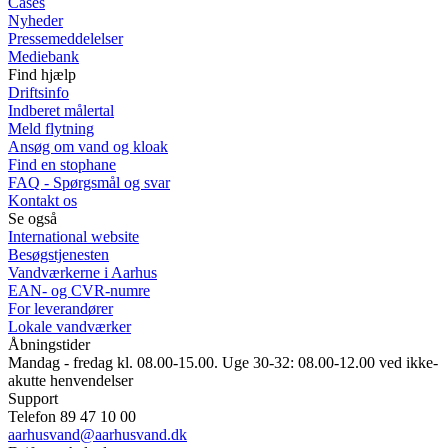
Cases
Nyheder
Pressemeddelelser
Mediebank
Find hjælp
Driftsinfo
Indberet målertal
Meld flytning
Ansøg om vand og kloak
Find en stophane
FAQ - Spørgsmål og svar
Kontakt os
Se også
International website
Besøgstjenesten
Vandværkerne i Aarhus
EAN- og CVR-numre
For leverandører
Lokale vandværker
Åbningstider
Mandag - fredag kl. 08.00-15.00. Uge 30-32: 08.00-12.00 ved ikke-
akutte henvendelser
Support
Telefon 89 47 10 00
aarhusvand@aarhusvand.dk