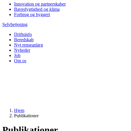
Innovation og partnerskaber
Bæredygtighed og klima
Forbrug og byggeri
Selvbetjening
Driftsinfo
Beredskab
Nyt renseanlæg
Nyheder
Job
Om os
Hjem
Publikationer
Publikationer