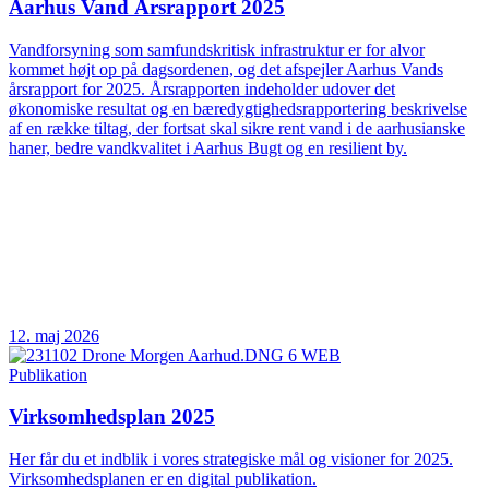
Aarhus Vand Årsrapport 2025
Vandforsyning som samfundskritisk infrastruktur er for alvor
kommet højt op på dagsordenen, og det afspejler Aarhus Vands
årsrapport for 2025. Årsrapporten indeholder udover det
økonomiske resultat og en bæredygtighedsrapportering beskrivelse
af en række tiltag, der fortsat skal sikre rent vand i de aarhusianske
haner, bedre vandkvalitet i Aarhus Bugt og en resilient by.
12. maj 2026
Publikation
Virksomhedsplan 2025
Her får du et indblik i vores strategiske mål og visioner for 2025.
Virksomhedsplanen er en digital publikation.