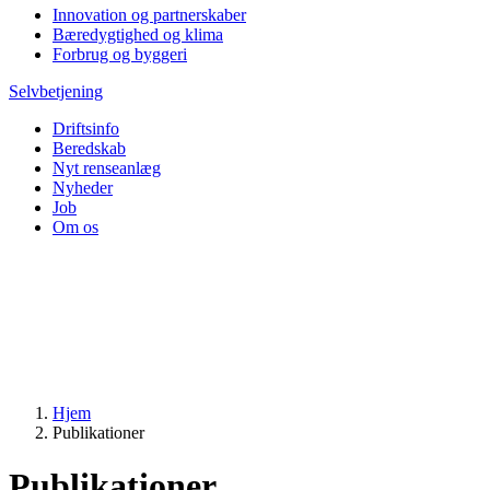
Innovation og partnerskaber
Bæredygtighed og klima
Forbrug og byggeri
Selvbetjening
Driftsinfo
Beredskab
Nyt renseanlæg
Nyheder
Job
Om os
Hjem
Publikationer
Publikationer