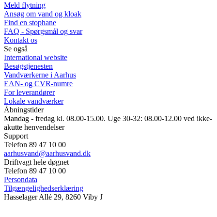
Meld flytning
Ansøg om vand og kloak
Find en stophane
FAQ - Spørgsmål og svar
Kontakt os
Se også
International website
Besøgstjenesten
Vandværkerne i Aarhus
EAN- og CVR-numre
For leverandører
Lokale vandværker
Åbningstider
Mandag - fredag kl. 08.00-15.00. Uge 30-32: 08.00-12.00 ved ikke-
akutte henvendelser
Support
Telefon 89 47 10 00
aarhusvand@aarhusvand.dk
Driftvagt hele døgnet
Telefon 89 47 10 00
Persondata
Tilgængelighedserklæring
Hasselager Allé 29, 8260 Viby J