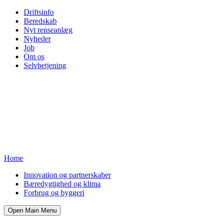
Driftsinfo
Beredskab
Nyt renseanlæg
Nyheder
Job
Om os
Selvbetjening
Home
Innovation og partnerskaber
Bæredygtighed og klima
Forbrug og byggeri
Open Main Menu