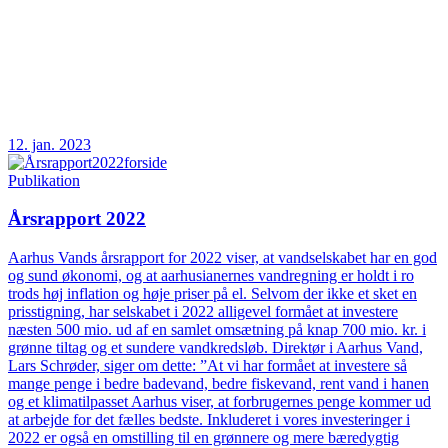
12. jan. 2023
Publikation
Årsrapport 2022
Aarhus Vands årsrapport for 2022 viser, at vandselskabet har en god
og sund økonomi, og at aarhusianernes vandregning er holdt i ro
trods høj inflation og høje priser på el. Selvom der ikke et sket en
prisstigning, har selskabet i 2022 alligevel formået at investere
næsten 500 mio. ud af en samlet omsætning på knap 700 mio. kr. i
grønne tiltag og et sundere vandkredsløb. Direktør i Aarhus Vand,
Lars Schrøder, siger om dette: ”At vi har formået at investere så
mange penge i bedre badevand, bedre fiskevand, rent vand i hanen
og et klimatilpasset Aarhus viser, at forbrugernes penge kommer ud
at arbejde for det fælles bedste. Inkluderet i vores investeringer i
2022 er også en omstilling til en grønnere og mere bæredygtig