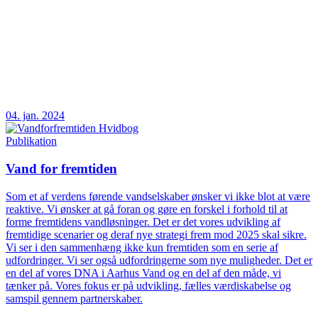
04. jan. 2024
Publikation
Vand for fremtiden
Som et af verdens førende vandselskaber ønsker vi ikke blot at være
reaktive. Vi ønsker at gå foran og gøre en forskel i forhold til at
forme fremtidens vandløsninger. Det er det vores udvikling af
fremtidige scenarier og deraf nye strategi frem mod 2025 skal sikre.
Vi ser i den sammenhæng ikke kun fremtiden som en serie af
udfordringer. Vi ser også udfordringerne som nye muligheder. Det er
en del af vores DNA i Aarhus Vand og en del af den måde, vi
tænker på. Vores fokus er på udvikling, fælles værdiskabelse og
samspil gennem partnerskaber.