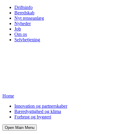
Driftsinfo
Beredskab
Nyt renseanlæg
Nyheder
Job
Om os
Selvbetjening
Home
Innovation og partnerskaber
Bæredygtighed og klima
Forbrug og byggeri
Open Main Menu