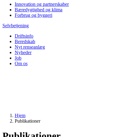
Innovation og partnerskaber
Bæredygtighed og klima
Forbrug og byggeri
Selvbetjening
Driftsinfo
Beredskab
Nyt renseanlæg
Nyheder
Job
Om os
Hjem
Publikationer
Publikationer